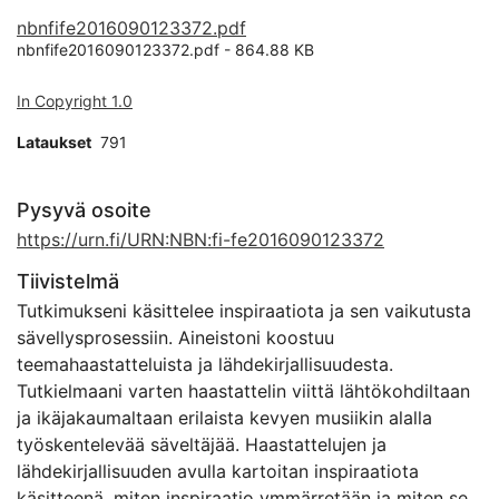
nbnfife2016090123372.pdf
nbnfife2016090123372.pdf -
864.88 KB
In Copyright 1.0
Lataukset
791
Pysyvä osoite
https://urn.fi/URN:NBN:fi-fe2016090123372
Tiivistelmä
Tutkimukseni käsittelee inspiraatiota ja sen vaikutusta
sävellysprosessiin. Aineistoni koostuu
teemahaastatteluista ja lähdekirjallisuudesta.
Tutkielmaani varten haastattelin viittä lähtökohdiltaan
ja ikäjakaumaltaan erilaista kevyen musiikin alalla
työskentelevää säveltäjää. Haastattelujen ja
lähdekirjallisuuden avulla kartoitan inspiraatiota
käsitteenä, miten inspiraatio ymmärretään ja miten se