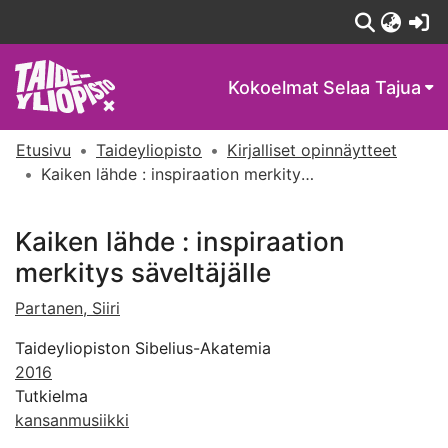
(c
Kokoelmat
Selaa Tajua
Etusivu
Taideyliopisto
Kirjalliset opinnäytteet
Kaiken lähde : inspiraation merkitys säveltäjälle
Kaiken lähde : inspiraation
merkitys säveltäjälle
Partanen, Siiri
Taideyliopiston Sibelius-Akatemia
2016
Tutkielma
kansanmusiikki