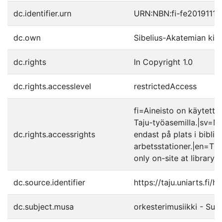
dc.identifier.urn
URN:NBN:fi-fe2019111
dc.own
Sibelius-Akatemian kirj
dc.rights
In Copyright 1.0
dc.rights.accesslevel
restrictedAccess
fi=Aineisto on käytettäv
Taju-työasemilla.|sv=Mat
dc.rights.accessrights
endast på plats i biblio
arbetsstationer.|en=The
only on-site at library'
dc.source.identifier
https://taju.uniarts.fi
dc.subject.musa
orkesterimusiikki - Suo