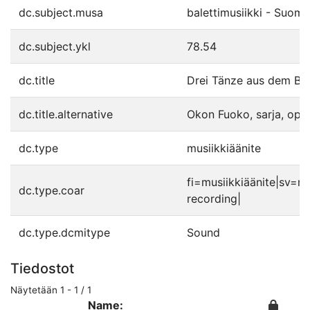
dc.subject.musa
balettimusiikki - Suomi
dc.subject.ykl
78.54
dc.title
Drei Tänze aus dem Bal
dc.title.alternative
Okon Fuoko, sarja, op58
dc.type
musiikkiäänite
fi=musiikkiäänite|sv=m
dc.type.coar
recording|
dc.type.dcmitype
Sound
Tiedostot
Näytetään
1 - 1 / 1
Name: