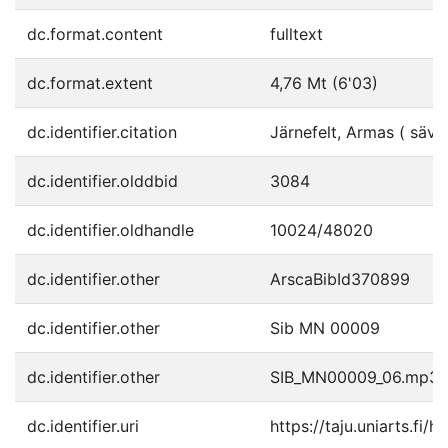
dc.format.content
fulltext
dc.format.extent
4,76 Mt (6'03)
dc.identifier.citation
Järnefelt, Armas ( säv. 
dc.identifier.olddbid
3084
dc.identifier.oldhandle
10024/48020
dc.identifier.other
ArscaBibId370899
dc.identifier.other
Sib MN 00009
dc.identifier.other
SIB_MN00009_06.mp3
dc.identifier.uri
https://taju.uniarts.fi/