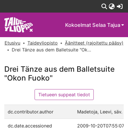
(c
Kokoelmat
Selaa Tajua
Etusivu
Taideyliopisto
Äänitteet (rajoitettu pääsy)
Drei Tänze aus dem Balletsuite "Okon Fuoko"
Drei Tänze aus dem Balletsuite
"Okon Fuoko"
Tietueen suppeat tiedot
dc.contributor.author
Madetoja, Leevi, säv.
dc.date.accessioned
2009-10-20T07:55:07Z