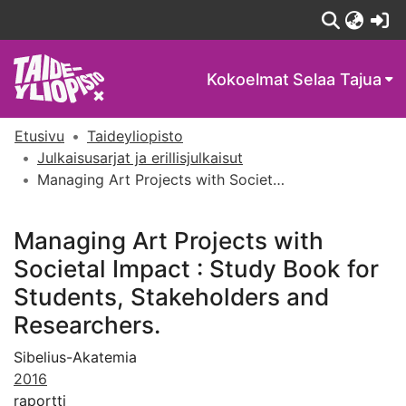
(c
Kokoelmat
Selaa Tajua
Etusivu
Taideyliopisto
Julkaisusarjat ja erillisjulkaisut
Managing Art Projects with Societal Impact : Study Book for Students, Stakeholders and Researchers.
Managing Art Projects with
Societal Impact : Study Book for
Students, Stakeholders and
Researchers.
Sibelius-Akatemia
2016
raportti