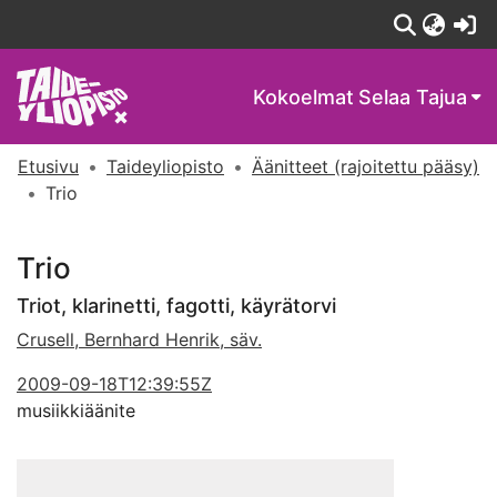
(c
Kokoelmat
Selaa Tajua
Etusivu
Taideyliopisto
Äänitteet (rajoitettu pääsy)
Trio
Trio
Triot, klarinetti, fagotti, käyrätorvi
Crusell, Bernhard Henrik, säv.
2009-09-18T12:39:55Z
musiikkiäänite