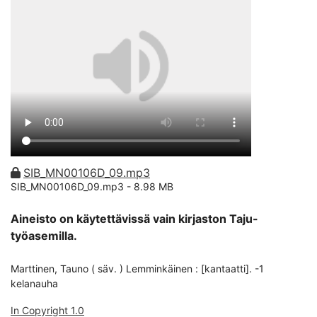
SIB_MN00106D_09.mp3
SIB_MN00106D_09.mp3 -
8.98 MB
Aineisto on käytettävissä vain kirjaston Taju-
työasemilla.
Marttinen, Tauno ( säv. ) Lemminkäinen : [kantaatti]. -1
kelanauha
In Copyright 1.0