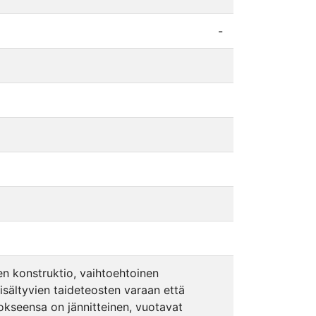
-
nen konstruktio, vaihtoehtoinen
sisältyvien taideteosten varaan että
eokseensa on jännitteinen, vuotavat