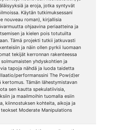
läisyyksiä ja eroja, jotka syntyvät
maailmoissa. Käytän tutkimuksessani
le nouveau roman), kirjallisia
ävarmuutta ohjaavina periaatteina ja
emisen ja kielen pois totutuilta
aan. Tämä projekti tutkii jatkuvasti
akenteisiin ja näin ollen pyrkii luomaan
omat tekijät kerronnan rakenteessa
nen solmumaisten yhdyskohtien ja
evia tapoja nähdä ja luoda taidetta
allaatio/performanssini The Pow(d)er
ttä kertomus. Tämän lähestymistavan
jota sen kautta spekulatiivisia,
oksiin ja maailmoihin tuomalla esiin
ja, kiinnostuksen kohteita, aikoja ja
n teokset Moderate Manipulations