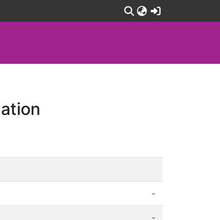
(current)
ation
-
-