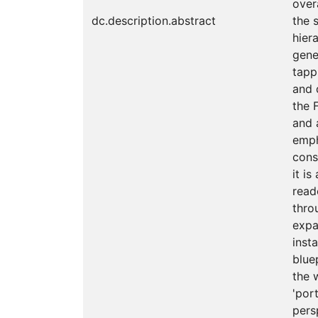
over
dc.description.abstract
the 
hier
gene
tappi
and d
the 
and 
emph
cons
it i
read
thro
expa
inst
blue
the 
'por
pers