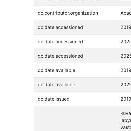
dc.contributor.organization
Acad
dc.date.accessioned
2019
dc.date.accessioned
2020
dc.date.accessioned
2025
dc.date.available
2019
dc.date.available
2020
dc.date.issued
201
Kuva
laby
vast