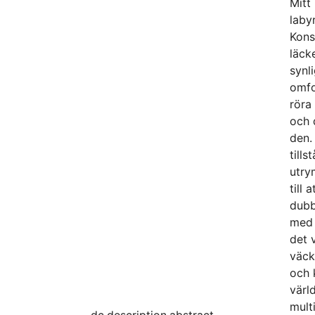
Mitt
laby
Kons
läck
synl
omfo
röra 
och 
den.
till
utry
till
dubb
med 
det 
väck
och 
värl
mult