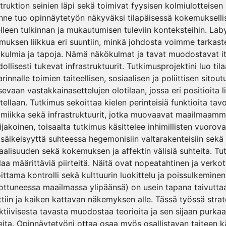
truktion seinien läpi sekä toimivat fyysisen kolmiulotteise
nne tuo opinnäytetyön näkyväksi tilapäisessä kokemuksell
lleen tulkinnan ja mukautumisen tuleviin konteksteihin. Laby
imuksen liikkua eri suuntiin, minkä johdosta voimme tarkaste
kulmia ja tapoja. Nämä näkökulmat ja tavat muodostavat i
llisesti tukevat infrastruktuurit. Tutkimusprojektini luo tilaa
arinnalle toimien taiteellisen, sosiaalisen ja poliittisen sit
tsevaan vastakkainasettelujen olotilaan, jossa eri positioita 
itellaan. Tutkimus sekoittaa kielen perinteisiä funktioita ta
miikka sekä infrastruktuurit, jotka muovaavat maailmaamme
ijakoinen, toisaalta tutkimus käsittelee inhimillisten vuoro
säikeisyyttä suhteessa hegemonisiin valtarakenteisiin sekä 
aalisuuden sekä kokemuksen ja affektin välisiä suhteita. Tu
ilaa määrittäviä piirteitä. Näitä ovat nopeatahtinen ja verko
oittama kontrolli sekä kulttuurin luokittelu ja poissulkeminen
ottuneessa maailmassa ylipäänsä) on usein tapana taivutta
tiin ja kaiken kattavan näkemyksen alle. Tässä työssä stra
ktiivisesta tavasta muodostaa teorioita ja sen sijaan purkaa 
eita. Opinnäytetyöni ottaa osaa myös osallistavan taiteen 