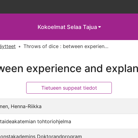
Kokoelmat
Selaa Tajua
näytteet
Throws of dice : between experience and explanation
tween experience and explan
Tietueen suppeat tiedot
nen, Henna-Riikka
taideakatemian tohtoriohjelma
konstakademins Doktorandprogram