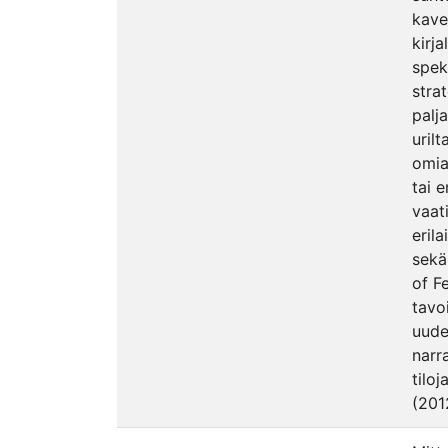
kave
kirj
spek
stra
palj
uril
omia 
tai 
vaat
eril
sekä
of F
tavoi
uudel
narra
tilo
(201