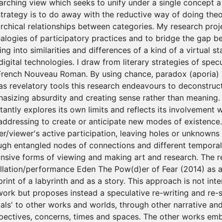
arching view which seeks to unify under a single concept a 
strategy is to do away with the reductive way of doing theo
archical relationships between categories. My research proj
alogies of participatory practices and to bridge the gap b
ng into similarities and differences of a kind of a virtual st
igital technologies. I draw from literary strategies of specul
French Nouveau Roman. By using chance, paradox (aporia) a
as revelatory tools this research endeavours to deconstruc
asizing absurdity and creating sense rather than meaning. 
tantly explores its own limits and reflects its involvement w
s addressing to create or anticipate new modes of existence.
er/viewer's active participation, leaving holes or unknowns 
ugh entangled nodes of connections and different temporali
nsive forms of viewing and making art and research. The 
allation/performance Eden The Pow(d)er of Fear (2014) as a
print of a labyrinth and as a story. This approach is not in
work but proposes instead a speculative re-writing and re-s
tals' to other works and worlds, through other narrative an
pectives, concerns, times and spaces. The other works emb