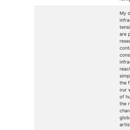
My d
infr
tens
are 
rese
cont
cons
infr
reac
simp
the 
our 
of h
the 
char
glob
arti