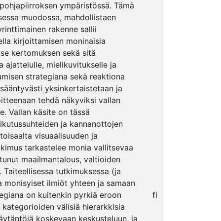
n pohjapiirroksen ympäristössä. Tämä
isessa muodossa, mahdollistaen
rinttimainen rakenne sallii
lla kirjoittamisen moninaisia
tse kertomuksen sekä sitä
 ajattelulle, mielikuvitukselle ja
outumisen strategiana sekä reaktiona
lisääntyvästi yksinkertaistetaan ja
voitteenaan tehdä näkyviksi vallan
. Vallan käsite on tässä
vaikutussuhteiden ja kannanottojen
toisaalta visuaalisuuden ja
tkimus tarkastelee monia vallitsevaa
ttunut maailmantalous, valtioiden
. Taiteellisessa tutkimuksessa (ja
a monisyiset ilmiöt yhteen ja samaan
tegiana on kuitenkin pyrkiä eroon
fi
kategorioiden välisiä hierarkkisia
käytäntöjä koskevaan keskusteluun, ja