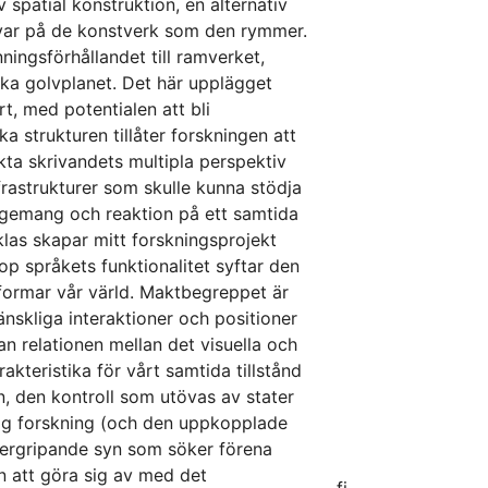
spatial konstruktion, en alternativ
 svar på de konstverk som den rymmer.
ingsförhållandet till ramverket,
ska golvplanet. Det här upplägget
t, med potentialen att bli
a strukturen tillåter forskningen att
rakta skrivandets multipla perspektiv
astrukturer som skulle kunna stödja
ngagemang och reaktion på ett samtida
nklas skapar mitt forskningsprojekt
p språkets funktionalitet syftar den
 formar vår värld. Maktbegreppet är
nskliga interaktioner och positioner
 relationen mellan det visuella och
akteristika för vårt samtida tillstånd
, den kontroll som utövas av stater
lig forskning (och den uppkopplade
övergripande syn som söker förena
in att göra sig av med det