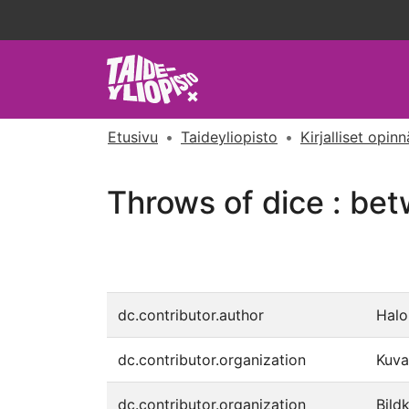
Etusivu
Taideyliopisto
Kirjalliset opin
Throws of dice : be
dc.contributor.author
Halo
dc.contributor.organization
Kuva
dc.contributor.organization
Bild