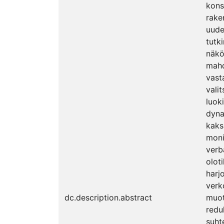
kons
rake
uude
tutk
näkö
mahdo
vast
vali
luok
dyna
kaks
moni
verb
olot
harj
verk
dc.description.abstract
muot
redu
suht