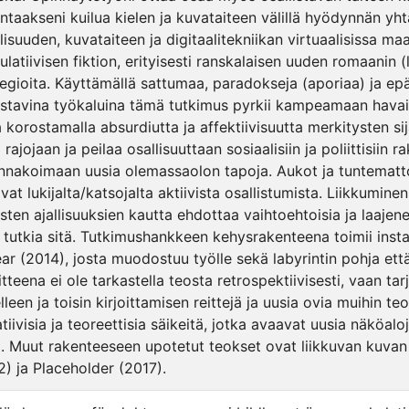
ntaakseni kuilua kielen ja kuvataiteen välillä hyödynnän yhtä
allisuuden, kuvataiteen ja digitaalitekniikan virtuaalisissa 
ulatiivisen fiktion, erityisesti ranskalaisen uuden romaanin (
tegioita. Käyttämällä sattumaa, paradokseja (aporiaa) ja ep
astavina työkaluina tämä tutkimus pyrkii kampeamaan havaits
ta korostamalla absurdiutta ja affektiivisuutta merkitysten sij
rajojaan ja peilaa osallisuuttaan sosiaalisiin ja poliittisiin r
ennakoimaan uusia olemassaolon tapoja. Aukot ja tuntematt
ivat lukijalta/katsojalta aktiivista osallistumista. Liikkumi
aisten ajallisuuksien kautta ehdottaa vaihtoehtoisia ja laajen
 tutkia sitä. Tutkimushankkeen kehysrakenteena toimii inst
ear (2014), josta muodostuu työlle sekä labyrintin pohja e
tteena ei ole tarkastella teosta retrospektiivisesti, vaan tar
leen ja toisin kirjoittamisen reittejä ja uusia ovia muihin te
tiivisia ja teoreettisia säikeitä, jotka avaavat uusia näköalo
ja. Muut rakenteeseen upotetut teokset ovat liikkuvan kuva
2) ja Placeholder (2017).