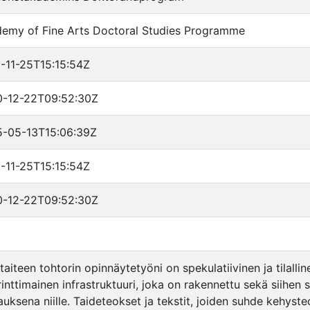
emy of Fine Arts Doctoral Studies Programme
-11-25T15:15:54Z
-12-22T09:52:30Z
-05-13T15:06:39Z
-11-25T15:15:54Z
-12-22T09:52:30Z
9
taiteen tohtorin opinnäytetyöni on spekulatiivinen ja tilalli
rinttimainen infrastruktuuri, joka on rakennettu sekä siihen 
auksena niille. Taideteokset ja tekstit, joiden suhde kehyst