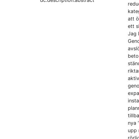
dc.description.abstract
redu
kate
att 
ett 
Jag 
Geno
avsl
beto
stän
rikt
akti
geno
expa
inst
plan
till
nya 
upp 
rörl