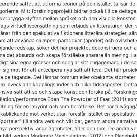
cerande sättet att utforma teorier på och istället ta isär de
gorierna. Mitt forskningsprojekt bidrar också till de deltag
överbrygga klyftan mellan språket och den visuella konsten ut
slags virtuell iscensättning som erbjuds av litteraturen, den 
lånar från den spekulativa fiktionens litterära strategier, s
m att använda slumpen, paradoxer (aporier) och ovisshet
öjande redskap, söker det här projektet dekonstruera och 
na det absurda och skapa förståelse snarare än mening. I al
digt sina egna gränser och speglar sitt engagemang i de soc
ar sig mot för att antecipera nya sätt att leva. Det här proj
va deltagande. Det lämnar tomrum eller obekanta storheter i
m invecklade kopplingsnoder och olika tidsaspekter. Detta 
nsiva sätt att se och skapa konst och forska på. Forsknin
allation/performance Eden The Pow(d)er of Fear (2014) som
ritning för en labyrint och som berättelse. Det här tillvägag
bakablickande mot verket utan föreslår istället en spekulati
“portaler” till andra verk och världar, genom andra narrati
nya perspektiv, angelägenheter, tider och rum. De andra ve
ig bild-verken Moderate Manipulations (2012) och Placehold