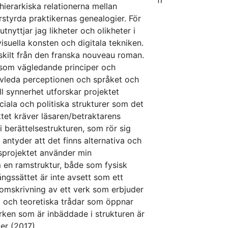
fi
 hierarkiska relationerna mellan
arstyrda praktikernas genealogier. För
nyttjar jag likheter och olikheter i
visuella konsten och digitala tekniken.
ärskilt från den franska nouveau roman.
 som vägledande principer och
avleda perceptionen och språket och
l synnerhet utforskar projektet
iala och politiska strukturer som det
ektet kräver läsaren/betraktarens
 berättelsestrukturen, som rör sig
antyder att det finns alternativa och
gsprojektet använder min
 en ramstruktur, både som fysisk
ångssättet är inte avsett som ett
v omskrivning av ett verk som erbjuder
va och teoretiska trådar som öppnar
rken som är inbäddade i strukturen är
er (2017).