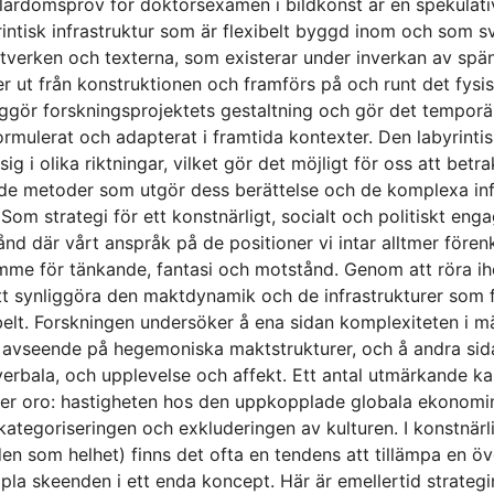
 lärdomsprov för doktorsexamen i bildkonst är en spekulativ 
rintisk infrastruktur som är flexibelt byggd inom och som
tverken och texterna, som existerar under inverkan av spänn
er ut från konstruktionen och framförs på och runt det fysi
iggör forskningsprojektets gestaltning och gör det temporär
rmulerat och adapterat i framtida kontexter. Den labyrintisk
sig i olika riktningar, vilket gör det möjligt för oss att bet
de metoder som utgör dess berättelse och de komplexa infr
 Som strategi för ett konstnärligt, socialt och politiskt e
stånd där vårt anspråk på de positioner vi intar alltmer före
mme för tänkande, fantasi och motstånd. Genom att röra iho
 att synliggöra den maktdynamik och de infrastrukturer som
elt. Forskningen undersöker å ena sidan komplexiteten i mä
avseende på hegemoniska maktstrukturer, och å andra sidan
verbala, och upplevelse och affekt. Ett antal utmärkande kar
er oro: hastigheten hos den uppkopplade globala ekonomin
kategoriseringen och exkluderingen av kulturen. I konstnär
den som helhet) finns det ofta en tendens att tillämpa en 
ipla skeenden i ett enda koncept. Här är emellertid strateg