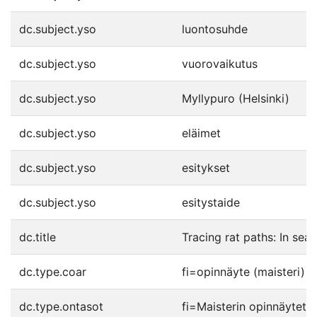
dc.subject.yso
luontosuhde
dc.subject.yso
vuorovaikutus
dc.subject.yso
Myllypuro (Helsinki)
dc.subject.yso
eläimet
dc.subject.yso
esitykset
dc.subject.yso
esitystaide
dc.title
Tracing rat paths: In sea
dc.type.coar
fi=opinnäyte (maisteri)|
dc.type.ontasot
fi=Maisterin opinnäytet