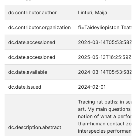
dc.contributor.author
Linturi, Maija
dc.contributor.organization
fi=Taideyliopiston Teatt
dc.date.accessioned
2024-03-14T05:53:58Z
dc.date.accessioned
2025-05-13T16:25:59Z
dc.date.available
2024-03-14T05:53:58Z
dc.date.issued
2024-02-01
Tracing rat paths: in sea
art. My main questions a
notion of what a performa
than-human contact zone"
dc.description.abstract
interspecies performance,