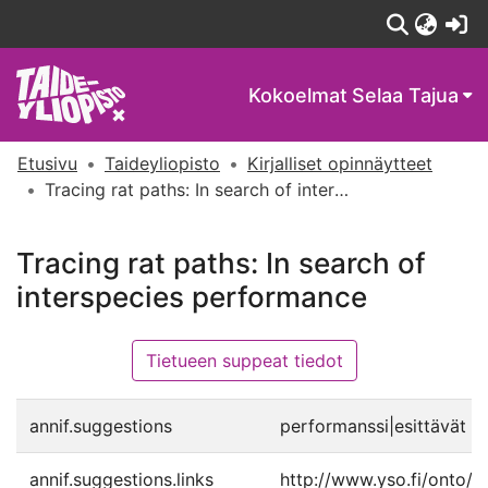
(c
Kokoelmat
Selaa Tajua
Etusivu
Taideyliopisto
Kirjalliset opinnäytteet
Tracing rat paths: In search of interspecies performance
Tracing rat paths: In search of
interspecies performance
Tietueen suppeat tiedot
annif.suggestions
performanssi|esittävät ta
annif.suggestions.links
http://www.yso.fi/onto/