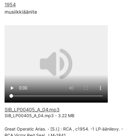
1954
musiikkiäänite
SIB_LP00405_A_04.mp3
SIB_LP00405_A_04.mp3 -
3.22 MB
Great Operatic Arias. - [S.l.] : RCA , c1954. -1 LP-äänilevy. -
RCA Victor Red Seal , LM-1841