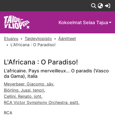
(c
Kokoelmat
Selaa Tajua
Etusivu
Taideyliopisto
Äänitteet
L'Africana : O Paradiso!
L'Africana : O Paradiso!
L'africaine. Pays merveilleux... O paradis (Vasco
da Gama), italia
Meyerbeer, Giacomo, säv.
Björling, Jussi, tenori.
Cellini, Renato, joht.
RCA Victor Symphony Orchestra, esitt.
RCA