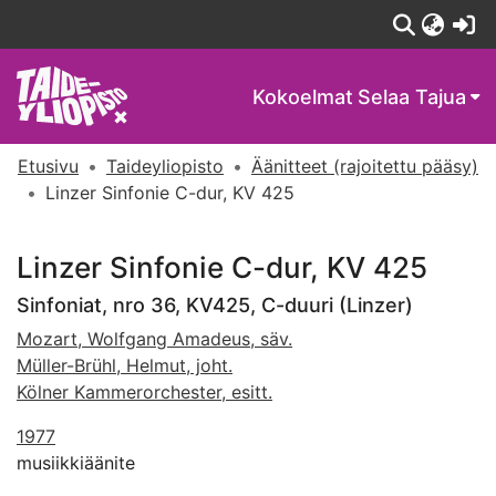
(c
Kokoelmat
Selaa Tajua
Etusivu
Taideyliopisto
Äänitteet (rajoitettu pääsy)
Linzer Sinfonie C-dur, KV 425
Linzer Sinfonie C-dur, KV 425
Sinfoniat, nro 36, KV425, C-duuri (Linzer)
Mozart, Wolfgang Amadeus, säv.
Müller-Brühl, Helmut, joht.
Kölner Kammerorchester, esitt.
1977
musiikkiäänite