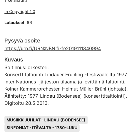
1 kelanauha
In Copyright 1.0
Lataukset
66
Pysyvä osoite
https://urn.fi/URN:NBN:fi-fe2019111840994
Kuvaus
Soitinnus: orkesteri.
Konserttitaltiointi Lindauer Frühling -festivaaleilta 1977.
Inter Nationes -järjestön tilaama ja levittämä taltiointi.
Kölner Kammerorchester, Helmut Müller-Brühl (johtaja).
Äänitetty: 1977, Lindau (Bodensee) (konserttitaltiointi).
Digitoitu 28.5.2013.
Avainsanat
MUSIIKKIJUHLAT - LINDAU (BODENSEE)
SINFONIAT - ITÄVALTA - 1780-LUKU