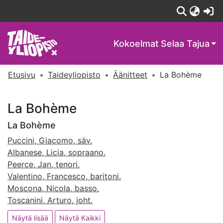
(c
Kokoelmat
Selaa Tajua
Etusivu
Taideyliopisto
Äänitteet
La Bohème
La Bohème
La Bohème
Puccini, Giacomo, säv.
Albanese, Licia, sopraano.
Peerce, Jan, tenori.
Valentino, Francesco, baritoni.
Moscona, Nicola, basso.
Toscanini, Arturo, joht.
Näytä lisää
Näytä Kaikki