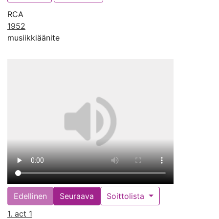
RCA
1952
musiikkiäänite
Edellinen
Seuraava
Soittolista
1. act 1