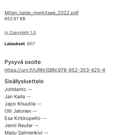
Miten_taide_merkitsee_2022.pdf
652.97 KB
In Copyright 1.0
Lataukset
607
Pysyvä osoite
https://urn.fi/URN:ISBN:978-952-353-425-4
Sisällysluettelo
Johdanto --
Jan Kaila --
Japo Knuutila --
Olli Jalonen --
Esa Kirkkopelto --
Jenni Reuter --
Maiju Salmenkivi --