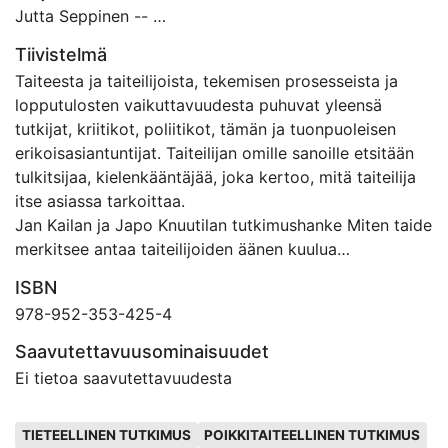
Jutta Seppinen --
Vivianne Budsko-Lommi.
Tiivistelmä
Taiteesta ja taiteilijoista, tekemisen prosesseista ja
lopputulosten vaikuttavuudesta puhuvat yleensä
tutkijat, kriitikot, poliitikot, tämän ja tuonpuoleisen
erikoisasiantuntijat. Taiteilijan omille sanoille etsitään
tulkitsijaa, kielenkääntäjää, joka kertoo, mitä taiteilija
itse asiassa tarkoittaa.
Jan Kailan ja Japo Knuutilan tutkimushanke Miten taide
merkitsee antaa taiteilijoiden äänen kuulua
mahdollisimman autenttisena. Tällainen lähestymistapa
ISBN
tuskin olisi mahdollinen, ellei tekijöillä itsellään olisi
978-952-353-425-4
elävä suhde niin taiteen tekemiseen kuin
tutkimukseenkin ja sitä kautta omakohtainen ymmärrys
Saavutettavuusominaisuudet
aiheeseen, josta puhutaan.
Ei tietoa saavutettavuudesta
Avainsanat
TIETEELLINEN TUTKIMUS
POIKKITAITEELLINEN TUTKIMUS