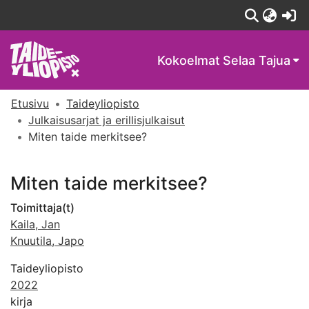
(c
Kokoelmat
Selaa Tajua
Etusivu
Taideyliopisto
Julkaisusarjat ja erillisjulkaisut
Miten taide merkitsee?
Miten taide merkitsee?
Toimittaja(t)
Kaila, Jan
Knuutila, Japo
Taideyliopisto
2022
kirja