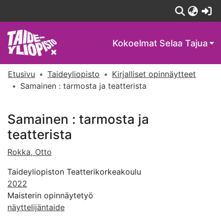
(c
Kokoelmat
Selaa Tajua
Etusivu
Taideyliopisto
Kirjalliset opinnäytteet
Samainen : tarmosta ja teatterista
Samainen : tarmosta ja
teatterista
Rokka, Otto
Taideyliopiston Teatterikorkeakoulu
2022
Maisterin opinnäytetyö
näyttelijäntaide