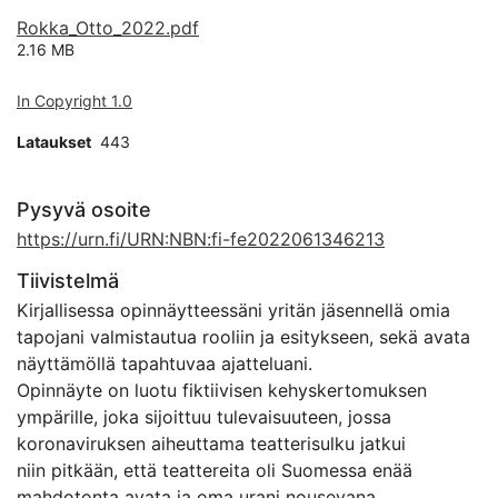
Rokka_Otto_2022.pdf
2.16 MB
In Copyright 1.0
Lataukset
443
Pysyvä osoite
https://urn.fi/URN:NBN:fi-fe2022061346213
Tiivistelmä
Kirjallisessa opinnäytteessäni yritän jäsennellä omia
tapojani valmistautua rooliin ja esitykseen, sekä avata
näyttämöllä tapahtuvaa ajatteluani.
Opinnäyte on luotu fiktiivisen kehyskertomuksen
ympärille, joka sijoittuu tulevaisuuteen, jossa
koronaviruksen aiheuttama teatterisulku jatkui
niin pitkään, että teattereita oli Suomessa enää
mahdotonta avata ja oma urani nousevana