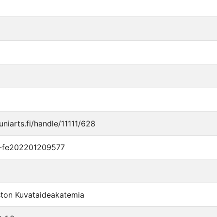
.uniarts.fi/handle/11111/628
i-fe202201209577
ston Kuvataideakatemia