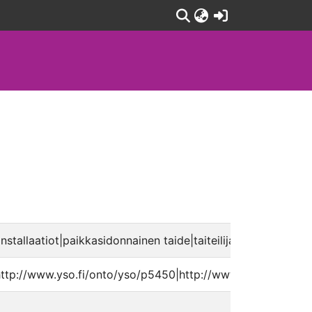
(current)
installaatiot|paikkasidonnainen taide|taiteilijat|en
ttp://www.yso.fi/onto/yso/p5450|http://www.yso.fi/onto/y