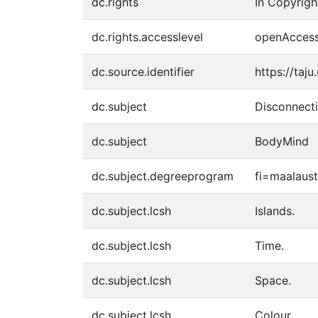
dc.rights
In Copyrigh
dc.rights.accesslevel
openAcces
dc.source.identifier
https://taju
dc.subject
Disconnect
dc.subject
BodyMind
dc.subject.degreeprogram
fi=maalaust
dc.subject.lcsh
Islands.
dc.subject.lcsh
Time.
dc.subject.lcsh
Space.
dc.subject.lcsh
Colour