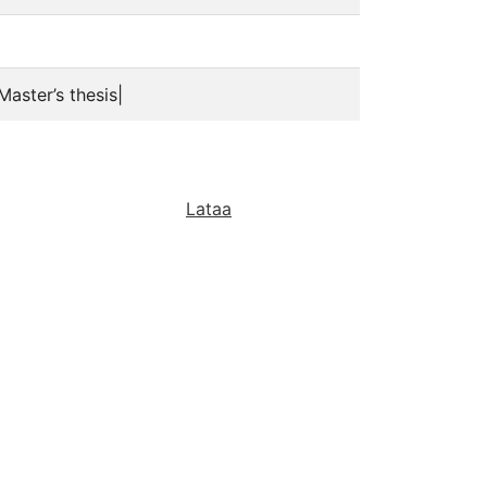
aster’s thesis|
Lataa