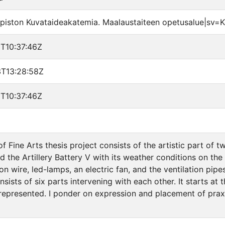
opiston Kuvataideakatemia. Maalaustaiteen opetusalue|sv=Ko
T10:37:46Z
T13:28:58Z
T10:37:46Z
 Fine Arts thesis project consists of the artistic part of t
nd the Artillery Battery V with its weather conditions on th
ron wire, led-lamps, an electric fan, and the ventilation pi
onsists of six parts intervening with each other. It starts 
 represented. I ponder on expression and placement of praxis,