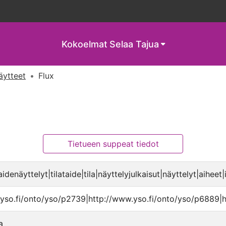
Kokoelmat
Selaa Tajua
näytteet
Flux
Tietueen suppeat tiedot
idenäyttelyt|tilataide|tila|näyttelyjulkaisut|näyttelyt|aiheet|
yso.fi/onto/yso/p2739|http://www.yso.fi/onto/yso/p6889|h
a