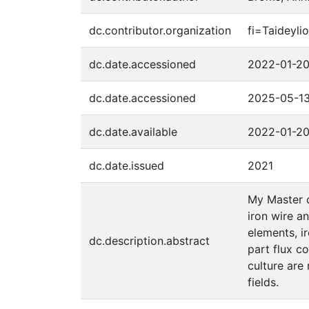
dc.contributor.organization
fi=Taideyli
dc.date.accessioned
2022-01-20
dc.date.accessioned
2025-05-13
dc.date.available
2022-01-20
dc.date.issued
2021
My Master of
iron wire a
elements, i
dc.description.abstract
part flux c
culture are
fields.