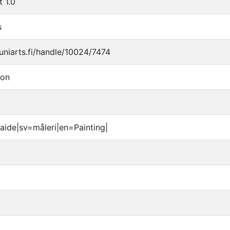
t 1.0
s
.uniarts.fi/handle/10024/7474
ion
aide|sv=måleri|en=Painting|