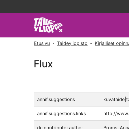
Etusivu
Taideyliopisto
Kirjalliset opin
Flux
annif.suggestions
kuvataide|ta
annif.suggestions.links
http://www.
dc.contributor.author
Broms, Ann