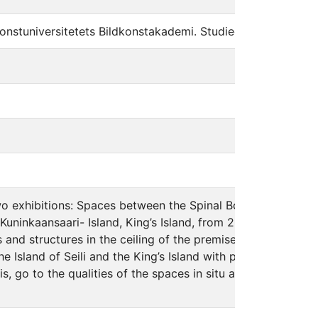
nstuniversitetets Bildkonstakademi. Studieområde måleri|e
wo exhibitions: Spaces between the Spinal Bones, and Noste – 
e Kuninkaansaari- Island, King’s Island, from 20th of August
pes and structures in the ceiling of the premise. It took p
at the Island of Seili and the King’s Island with pondering
 go to the qualities of the spaces in situ and return to the