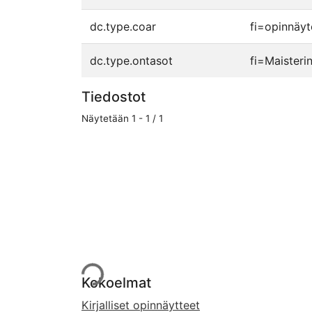
dc.type.coar
fi=opinnäyt
dc.type.ontasot
fi=Maisteri
Tiedostot
Näytetään
1 - 1 / 1
Ladataan...
Kokoelmat
Kirjalliset opinnäytteet