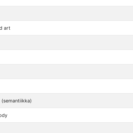
d art
 (semantiikka)
ody