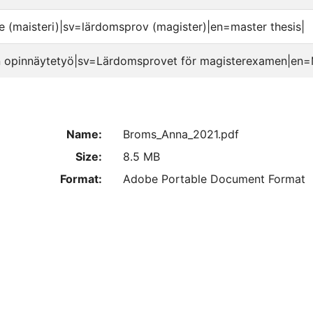
e (maisteri)|sv=lärdomsprov (magister)|en=master thesis|
n opinnäytetyö|sv=Lärdomsprovet för magisterexamen|en=M
Name:
Broms_Anna_2021.pdf
Size:
8.5 MB
Format:
Adobe Portable Document Format