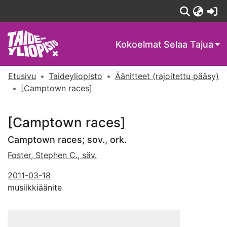
(c
Kokoelmat
Selaa Tajua
Etusivu
Taideyliopisto
Äänitteet (rajoitettu pääsy)
[Camptown races]
[Camptown races]
Camptown races; sov., ork.
Foster, Stephen C., säv.
2011-03-18
musiikkiäänite