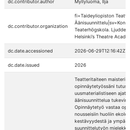
dc.contributor.author
Myllyluoma, Ilja
fi=Taideyliopiston Teatte
Äänisuunnittelu|sv=Konst
dc.contributor.organization
Teaterhögskola. Ljuddes
Helsinki’s Theatre Acade
dc.date.accessioned
2026-06-29T12:16:42Z
dc.date.issued
2026
Teatteritaiteen maisterin
opinnäytetyössäni tutust
uusmaterialistiseen ajatt
äänisuunnittelua tukevin
Opinnäytetyö vastaa opin
nousseisiin huoliin ekolo
kestävyydestä ja ympäris
suunnittelutyön mielekky