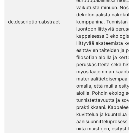
eurooppalaisessa filosofi
vaikutusta minuun. Nostan
dekoloniaalista näkökulm
dc.description.abstract
kumppanina. Tunnistan ta
luontoon liittyviä perusa
kappaleessa 3 ekologisee
liittyvää akateemista kes
esittävien taiteiden ja p
filosofian aloilla ja kerta
peruskäsitteitä sekä hist
myös laajemman kääntee
materiaalitietoisempaa t
omalla, että muilla esitys
aloilla. Pohdin ekologisen
tunnistettavuutta ja sov
praktiikkaani. Kappalee
kuvittelua ja kuuntelua o
äänisuunnitteluprosessia
niitä muistojen, esitystila