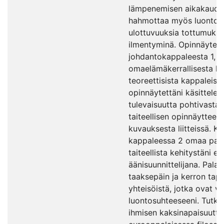
lämpenemisen aikakaudell
hahmottaa myös luontosu
ulottuvuuksia tottumuks
ilmentyminä. Opinnäyte 
johdantokappaleesta 1,
omaelämäkerrallisesta ka
teoreettisista kappaleista 
opinnäytettäni käsittelev
tulevaisuutta pohtivasta 
taiteellisen opinnäytteen
kuvauksesta liitteissä. Ka
kappaleessa 2 omaa paik
taiteellista kehitystäni es
äänisuunnittelijana. Pala
taaksepäin ja kerron tap
yhteisöistä, jotka ovat v
luontosuhteeseeni. Tutkin
ihmisen kaksinapaisuutta