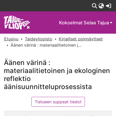
(c
Kokoelmat
Selaa Tajua
Etusivu
Taideyliopisto
Kirjalliset opinnäytteet
Äänen värinä : materiaalitietoinen ja ekologinen reflektio äänisuunnitteluprosessista
Äänen värinä :
materiaalitietoinen ja ekologinen
reflektio
äänisuunnitteluprosessista
Tietueen suppeat tiedot