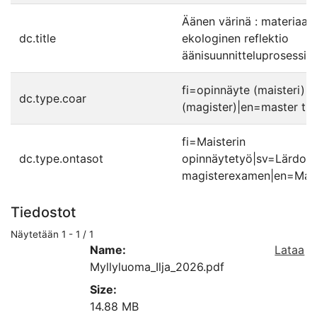
Äänen värinä : materiaalit
dc.title
ekologinen reflektio
äänisuunnitteluprosessis
fi=opinnäyte (maisteri)|
dc.type.coar
(magister)|en=master the
fi=Maisterin
dc.type.ontasot
opinnäytetyö|sv=Lärdom
magisterexamen|en=Maste
Tiedostot
Näytetään
1 - 1 / 1
Name:
Lataa
Myllyluoma_Ilja_2026.pdf
Size:
14.88 MB