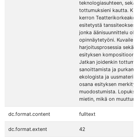
teknologiasuhteen, sekä nä
tottumuksieni kautta. Ka
kerron Teatterikorkeakou
esitetystä tanssiteokses
jonka äänisuunnittelu oli 
opinnäytetyöni. Kuvailen 
harjoitusprosessia sekä 
esityksen kompositioon j
Jatkan joidenkin tottumu
sanoittamista ja purkami
ekologista ja uusmateriali
osana esityksen merkity
muodostumista. Lopuksi 
mietin, mikä on muuttunu
dc.format.content
fulltext
dc.format.extent
42