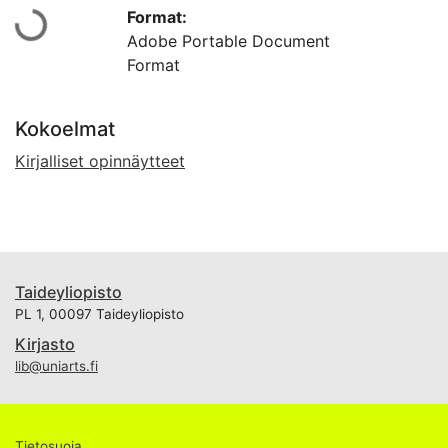
Format:
Ladataan...
Adobe Portable Document
Format
Kokoelmat
Kirjalliset opinnäytteet
Taideyliopisto
PL 1, 00097 Taideyliopisto
Kirjasto
lib@uniarts.fi
Tietosuoja