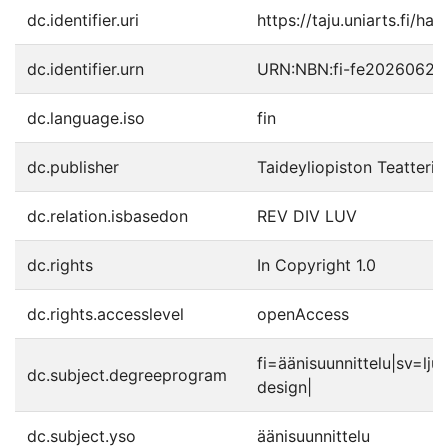
dc.identifier.uri
https://taju.uniarts.fi/ha
dc.identifier.urn
URN:NBN:fi-fe20260629
dc.language.iso
fin
dc.publisher
Taideyliopiston Teatteri
dc.relation.isbasedon
REV DIV LUV
dc.rights
In Copyright 1.0
dc.rights.accesslevel
openAccess
fi=äänisuunnittelu|sv=lj
dc.subject.degreeprogram
design|
dc.subject.yso
äänisuunnittelu