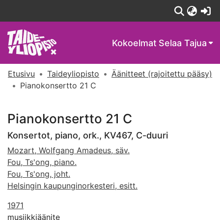
(c
Kokoelmat
Selaa Tajua
Etusivu
Taideyliopisto
Äänitteet (rajoitettu pääsy)
Pianokonsertto 21 C
Pianokonsertto 21 C
Konsertot, piano, ork., KV467, C-duuri
Mozart, Wolfgang Amadeus, säv.
Fou, Ts'ong, piano.
Fou, Ts'ong, joht.
Helsingin kaupunginorkesteri, esitt.
1971
musiikkiäänite