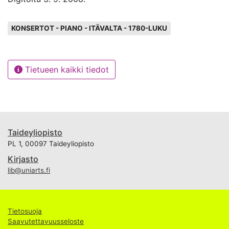
Avainsanat
KONSERTOT - PIANO - ITÄVALTA - 1780-LUKU
Tietueen kaikki tiedot
Taideyliopisto
PL 1, 00097 Taideyliopisto
Kirjasto
lib@uniarts.fi
Tietosuoja
Saavutettavuusseloste