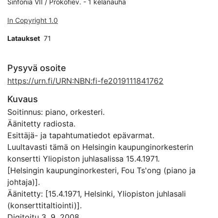
Sinfonia VII / Prokofiev. - 1 kelanauha
In Copyright 1.0
Lataukset
71
Pysyvä osoite
https://urn.fi/URN:NBN:fi-fe2019111841762
Kuvaus
Soitinnus: piano, orkesteri.
Äänitetty radiosta.
Esittäjä- ja tapahtumatiedot epävarmat.
Luultavasti tämä on Helsingin kaupunginorkesterin
konsertti Yliopiston juhlasalissa 15.4.1971.
[Helsingin kaupunginorkesteri, Fou Ts'ong (piano ja
johtaja)].
Äänitetty: [15.4.1971, Helsinki, Yliopiston juhlasali
(konserttitaltiointi)].
Digitoitu 3. 9. 2008.