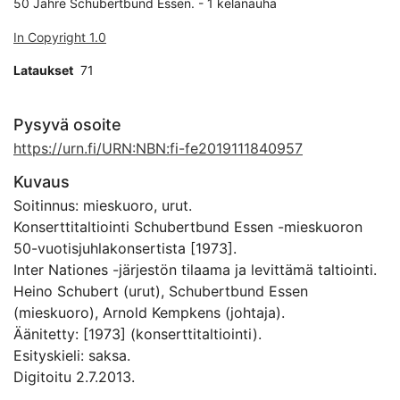
50 Jahre Schubertbund Essen. - 1 kelanauha
In Copyright 1.0
Lataukset
71
Pysyvä osoite
https://urn.fi/URN:NBN:fi-fe2019111840957
Kuvaus
Soitinnus: mieskuoro, urut.
Konserttitaltiointi Schubertbund Essen -mieskuoron
50-vuotisjuhlakonsertista [1973].
Inter Nationes -järjestön tilaama ja levittämä taltiointi.
Heino Schubert (urut), Schubertbund Essen
(mieskuoro), Arnold Kempkens (johtaja).
Äänitetty: [1973] (konserttitaltiointi).
Esityskieli: saksa.
Digitoitu 2.7.2013.