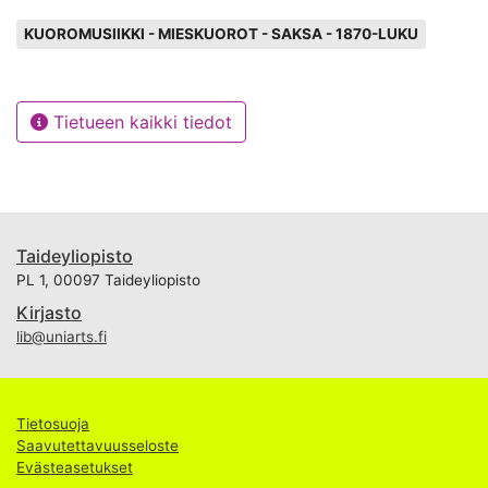
Avainsanat
KUOROMUSIIKKI - MIESKUOROT - SAKSA - 1870-LUKU
Tietueen kaikki tiedot
Taideyliopisto
PL 1, 00097 Taideyliopisto
Kirjasto
lib@uniarts.fi
Tietosuoja
Saavutettavuusseloste
Evästeasetukset