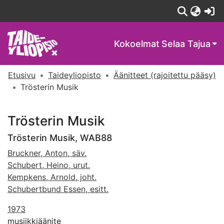
(c
Kokoelmat
Selaa Tajua
Etusivu
Taideyliopisto
Äänitteet (rajoitettu pääsy)
Trösterin Musik
Trösterin Musik
Trösterin Musik, WAB88
Bruckner, Anton, säv.
Schubert, Heino, urut.
Kempkens, Arnold, joht.
Schubertbund Essen, esitt.
1973
musiikkiäänite