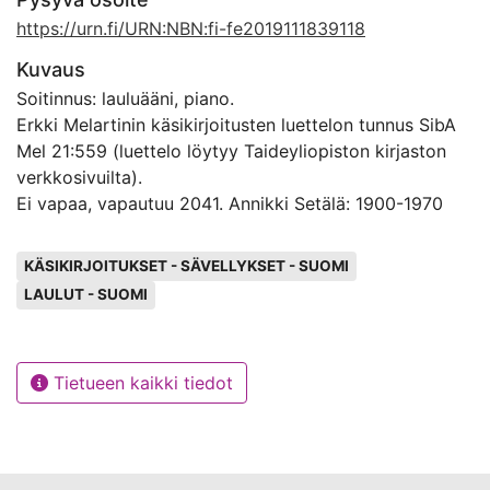
https://urn.fi/URN:NBN:fi-fe2019111839118
Kuvaus
Soitinnus: lauluääni, piano.
Erkki Melartinin käsikirjoitusten luettelon tunnus SibA
Mel 21:559 (luettelo löytyy Taideyliopiston kirjaston
verkkosivuilta).
Ei vapaa, vapautuu 2041. Annikki Setälä: 1900-1970
Avainsanat
KÄSIKIRJOITUKSET - SÄVELLYKSET - SUOMI
LAULUT - SUOMI
Tietueen kaikki tiedot