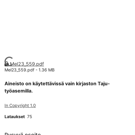
Ladataan...
Mel23_559.pdf
Mel23_559.pdf -
1.36 MB
Aineisto on käytettävissä vain kirjaston Taju-
työasemilla.
In Copyright 1.0
Lataukset
75
Pysyvä osoite