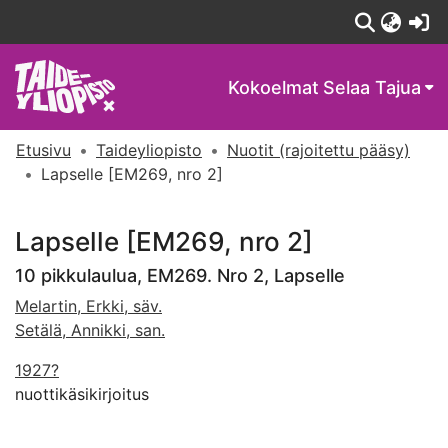
(c
Kokoelmat
Selaa Tajua
Etusivu
Taideyliopisto
Nuotit (rajoitettu pääsy)
Lapselle [EM269, nro 2]
Lapselle [EM269, nro 2]
10 pikkulaulua, EM269. Nro 2, Lapselle
Melartin, Erkki, säv.
Setälä, Annikki, san.
1927?
nuottikäsikirjoitus