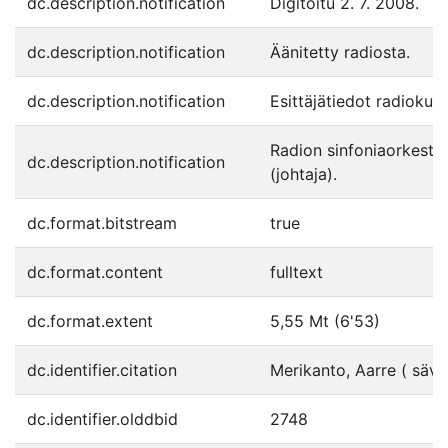
dc.description.notification
Digitoitu 2. 7. 2008.
dc.description.notification
Äänitetty radiosta.
dc.description.notification
Esittäjätiedot radiokuu
Radion sinfoniaorkester
dc.description.notification
(johtaja).
dc.format.bitstream
true
dc.format.content
fulltext
dc.format.extent
5,55 Mt (6'53)
dc.identifier.citation
Merikanto, Aarre ( säv.
dc.identifier.olddbid
2748