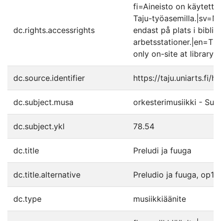
fi=Aineisto on käytettäv
Taju-työasemilla.|sv=Mat
dc.rights.accessrights
endast på plats i biblio
arbetsstationer.|en=The
only on-site at library'
dc.source.identifier
https://taju.uniarts.fi
dc.subject.musa
orkesterimusiikki - Su
dc.subject.ykl
78.54
dc.title
Preludi ja fuuga
dc.title.alternative
Preludio ja fuuga, op10
dc.type
musiikkiäänite