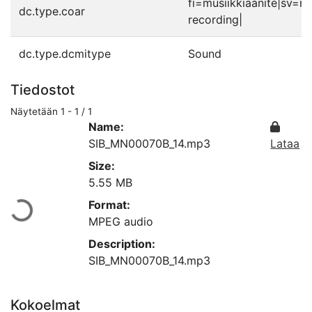
fi=musiikkiäänite|sv=m
dc.type.coar
recording|
dc.type.dcmitype
Sound
Tiedostot
Näytetään
1 - 1 / 1
Name:
SIB_MN00070B_14.mp3
Lataa
Size:
Ladataan...
5.55 MB
Format:
MPEG audio
Description:
SIB_MN00070B_14.mp3
Kokoelmat