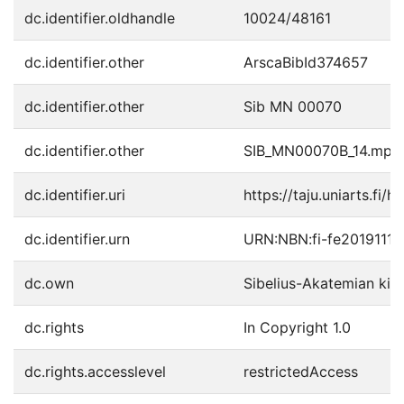
dc.identifier.oldhandle
10024/48161
dc.identifier.other
ArscaBibId374657
dc.identifier.other
Sib MN 00070
dc.identifier.other
SIB_MN00070B_14.mp3
dc.identifier.uri
https://taju.uniarts.fi/
dc.identifier.urn
URN:NBN:fi-fe20191118
dc.own
Sibelius-Akatemian kirj
dc.rights
In Copyright 1.0
dc.rights.accesslevel
restrictedAccess