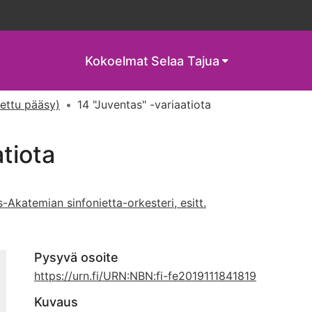
Kokoelmat
Selaa Tajua
tettu pääsy)
14 "Juventas" -variaatiota
atiota
s-Akatemian sinfonietta-orkesteri, esitt.
Pysyvä osoite
https://urn.fi/URN:NBN:fi-fe2019111841819
Kuvaus