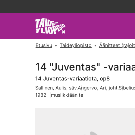
Etusivu
Taideyliopisto
Äänitteet (rajoi
14 "Juventas" -varia
14 Juventas-variaatiota, op8
Sallinen, Aulis, säv.
Angervo, Ari, joht.
Sibeliu
1982
musiikkiäänite