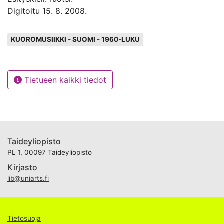
Digitoitu 15. 8. 2008.
Avainsanat
KUOROMUSIIKKI - SUOMI - 1960-LUKU
Tietueen kaikki tiedot
Taideyliopisto
PL 1, 00097 Taideyliopisto
Kirjasto
lib@uniarts.fi
Tietosuoja