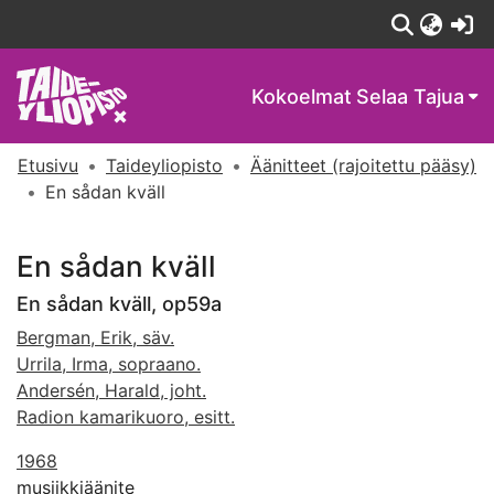
(c
Kokoelmat
Selaa Tajua
Etusivu
Taideyliopisto
Äänitteet (rajoitettu pääsy)
En sådan kväll
En sådan kväll
En sådan kväll, op59a
Bergman, Erik, säv.
Urrila, Irma, sopraano.
Andersén, Harald, joht.
Radion kamarikuoro, esitt.
1968
musiikkiäänite