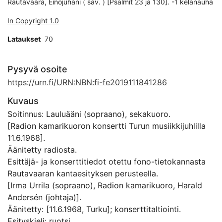
Rautavaara, Einojuhani ( säv. ) [Psalmit 23 ja 130]. -1 kelanauha
In Copyright 1.0
Lataukset
70
Pysyvä osoite
https://urn.fi/URN:NBN:fi-fe2019111841286
Kuvaus
Soitinnus: Lauluääni (sopraano), sekakuoro.
[Radion kamarikuoron konsertti Turun musiikkijuhlilla
11.6.1968].
Äänitetty radiosta.
Esittäjä- ja konserttitiedot otettu fono-tietokannasta
Rautavaaran kantaesityksen perusteella.
[Irma Urrila (sopraano), Radion kamarikuoro, Harald
Andersén (johtaja)].
Äänitetty: [11.6.1968, Turku]; konserttitaltiointi.
Esityskieli: ruotsi.