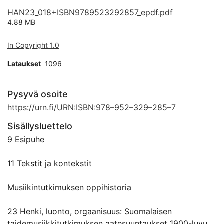
HAN23_018+ISBN9789523292857_epdf.pdf
4.88 MB
In Copyright 1.0
Lataukset
1096
Pysyvä osoite
https://urn.fi/URN:ISBN:978–952–329–285–7
Sisällysluettelo
9 Esipuhe
11 Tekstit ja kontekstit
Musiikintutkimuksen oppihistoria
23 Henki, luonto, orgaanisuus: Suomalaisen
taidemusiikkitutkimuksen aatesuuntaukset 1900-luvun