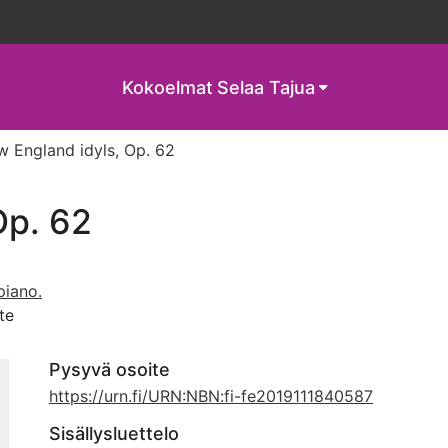
Kokoelmat
Selaa Tajua
 England idyls, Op. 62
Op. 62
piano.
te
Pysyvä osoite
https://urn.fi/URN:NBN:fi-fe2019111840587
Sisällysluettelo