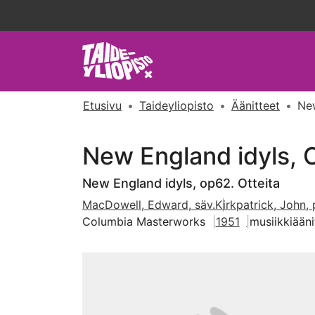
Etusivu
Taideyliopisto
Äänitteet
New
New England idyls, 
New England idyls, op62. Otteita
MacDowell, Edward, säv.
Kirkpatrick, John, 
Columbia Masterworks
1951
musiikkiääni