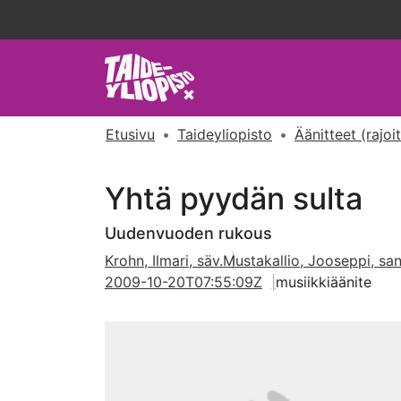
Etusivu
Taideyliopisto
Äänitteet (rajoi
Yhtä pyydän sulta
Uudenvuoden rukous
Krohn, Ilmari, säv.
Mustakallio, Jooseppi, san
2009-10-20T07:55:09Z
musiikkiäänite