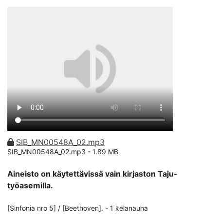
SIB_MN00548A_02.mp3
SIB_MN00548A_02.mp3 -
1.89 MB
Aineisto on käytettävissä vain kirjaston Taju-
työasemilla.
[Sinfonia nro 5] / [Beethoven]. - 1 kelanauha