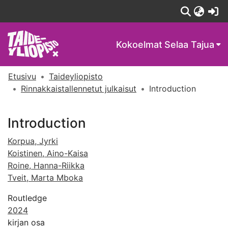
(c
Kokoelmat
Selaa Tajua
Etusivu
Taideyliopisto
Rinnakkaistallennetut julkaisut
Introduction
Introduction
Korpua, Jyrki
Koistinen, Aino-Kaisa
Roine, Hanna-Riikka
Tveit, Marta Mboka
Routledge
2024
kirjan osa