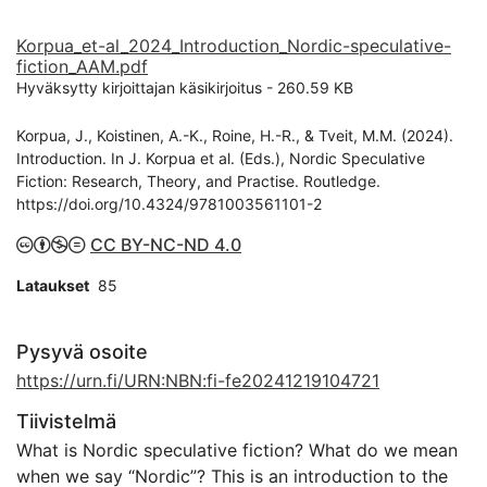
Korpua_et-al_2024_Introduction_Nordic-speculative-
fiction_AAM.pdf
Hyväksytty kirjoittajan käsikirjoitus
-
260.59 KB
Korpua, J., Koistinen, A.-K., Roine, H.-R., & Tveit, M.M. (2024).
Introduction. In J. Korpua et al. (Eds.), Nordic Speculative
Fiction: Research, Theory, and Practise. Routledge.
https://doi.org/10.4324/9781003561101-2
CC BY-NC-ND 4.0
Lataukset
85
Pysyvä osoite
https://urn.fi/URN:NBN:fi-fe20241219104721
Tiivistelmä
What is Nordic speculative fiction? What do we mean
when we say “Nordic”? This is an introduction to the