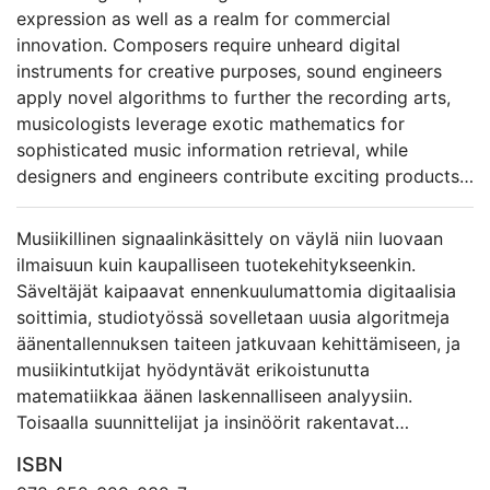
expression as well as a realm for commercial
innovation. Composers require unheard digital
instruments for creative purposes, sound engineers
apply novel algorithms to further the recording arts,
musicologists leverage exotic mathematics for
sophisticated music information retrieval, while
designers and engineers contribute exciting products
to the vibrant scene of amateurs and autodidacts.
Signal processor design is luthiery in the digital age.
Musiikillinen signaalinkäsittely on väylä niin luovaan
Design of signal processors by musicians is a topic
ilmaisuun kuin kaupalliseen tuotekehitykseenkin.
that has attracted a lot of research since the seminal
Säveltäjät kaipaavat ennenkuulumattomia digitaalisia
MUSIC III in the 1960s. The activity in this field
soittimia, studiotyössä sovelletaan uusia algoritmeja
suggests that the related questions are not
äänentallennuksen taiteen jatkuvaan kehittämiseen, ja
satisfactorily resolved. This study presents Kronos, a
musiikintutkijat hyödyntävät erikoistunutta
programming language based on the paradigms of
matematiikkaa äänen laskennalliseen analyysiin.
metaprogramming and reactive multirate systems,
Toisaalla suunnittelijat ja insinöörit rakentavat
aimed for expressive, streamlined description of
inspiroivia tuotteita alati kasvavalle
ISBN
digital musical instruments and sonic transformations.
musiikinharrastajien ja itseoppineiden joukolle.