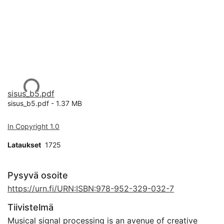
Ladataan...
sisus_b5.pdf
sisus_b5.pdf -
1.37 MB
In Copyright 1.0
Lataukset
1725
Pysyvä osoite
https://urn.fi/URN:ISBN:978-952-329-032-7
Tiivistelmä
Musical signal processing is an avenue of creative