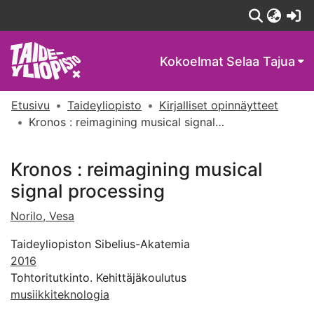
(c
Kokoelmat
Selaa Tajua
Etusivu
Taideyliopisto
Kirjalliset opinnäytteet
Kronos : reimagining musical signal processing
Kronos : reimagining musical
signal processing
Norilo, Vesa
Taideyliopiston Sibelius-Akatemia
2016
Tohtoritutkinto. Kehittäjäkoulutus
musiikkiteknologia