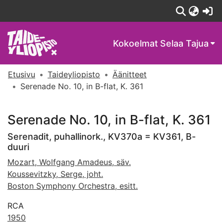
(c
Kokoelmat
Selaa Tajua
Etusivu
Taideyliopisto
Äänitteet
Serenade No. 10, in B-flat, K. 361
Serenade No. 10, in B-flat, K. 361
Serenadit, puhallinork., KV370a = KV361, B-
duuri
Mozart, Wolfgang Amadeus, säv.
Koussevitzky, Serge, joht.
Boston Symphony Orchestra, esitt.
RCA
1950