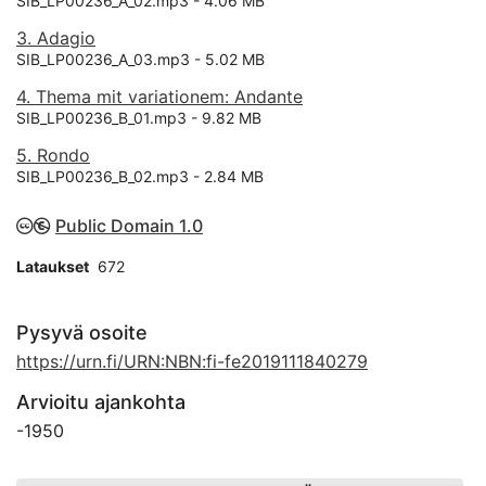
SIB_LP00236_A_02.mp3 -
4.06 MB
3. Adagio
SIB_LP00236_A_03.mp3 -
5.02 MB
4. Thema mit variationem: Andante
SIB_LP00236_B_01.mp3 -
9.82 MB
5. Rondo
SIB_LP00236_B_02.mp3 -
2.84 MB
Public Domain 1.0
Lataukset
672
Pysyvä osoite
https://urn.fi/URN:NBN:fi-fe2019111840279
Arvioitu ajankohta
-
1950
Avainsanat