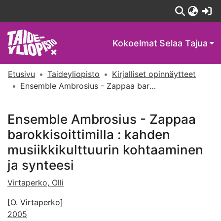
(c
Kokoelmat
Selaa Tajua
Etusivu
Taideyliopisto
Kirjalliset opinnäytteet
Ensemble Ambrosius - Zappaa barokkisoittimilla : kahden musiikkikulttuurin kohtaaminen ja synteesi
Ensemble Ambrosius - Zappaa
barokkisoittimilla : kahden
musiikkikulttuurin kohtaaminen
ja synteesi
Virtaperko, Olli
[O. Virtaperko]
2005