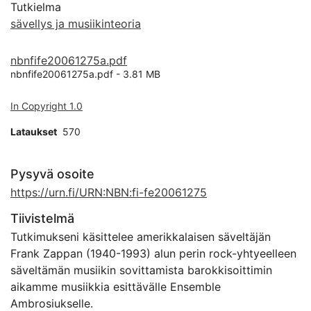
Tutkielma
sävellys ja musiikinteoria
nbnfife20061275a.pdf
nbnfife20061275a.pdf -
3.81 MB
In Copyright 1.0
Lataukset
570
Pysyvä osoite
https://urn.fi/URN:NBN:fi-fe20061275
Tiivistelmä
Tutkimukseni käsittelee amerikkalaisen säveltäjän
Frank Zappan (1940-1993) alun perin rock-yhtyeelleen
säveltämän musiikin sovittamista barokkisoittimin
aikamme musiikkia esittävälle Ensemble
Ambrosiukselle.