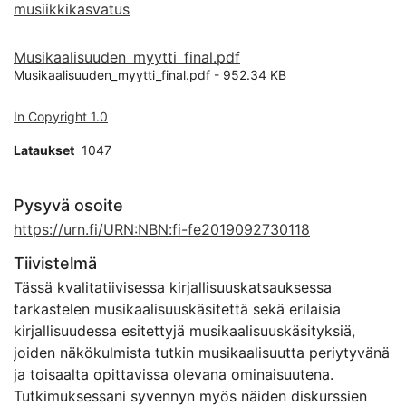
musiikkikasvatus
Musikaalisuuden_myytti_final.pdf
Musikaalisuuden_myytti_final.pdf -
952.34 KB
In Copyright 1.0
Lataukset
1047
Pysyvä osoite
https://urn.fi/URN:NBN:fi-fe2019092730118
Tiivistelmä
Tässä kvalitatiivisessa kirjallisuuskatsauksessa
tarkastelen musikaalisuuskäsitettä sekä erilaisia
kirjallisuudessa esitettyjä musikaalisuuskäsityksiä,
joiden näkökulmista tutkin musikaalisuutta periytyvänä
ja toisaalta opittavissa olevana ominaisuutena.
Tutkimuksessani syvennyn myös näiden diskurssien