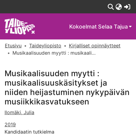
(c
Kokoelmat
Selaa Tajua
Etusivu
Taideyliopisto
Kirjalliset opinnäytteet
Musikaalisuuden myytti : musikaalisuuskäsitykset ja niiden heijastuminen nykypäivän musiikkikasvatukseen
Musikaalisuuden myytti :
musikaalisuuskäsitykset ja
niiden heijastuminen nykypäivän
musiikkikasvatukseen
Ilomäki, Julia
2019
Kandidaatin tutkielma