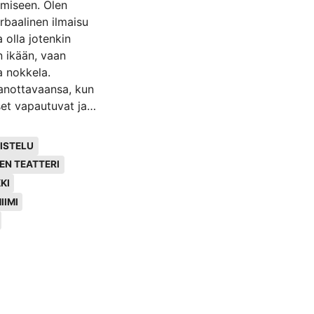
amiseen. Olen
rbaalinen ilmaisu
a olla jotenkin
n ikään, vaan
a nokkela.
sanottavaansa, kun
set vapautuvat ja
 reaktiot syntyvät
us, mielikuvat ja
ISTELU
teri voi sisältää
EN TEATTERI
ilemista ei
KI
 opetusta. Sanat ja
IIMI
 olisikin aika
nta teatteria,
stuvaa teatteria.
kin maissa,
 tai kirjoitettuun
n tekoihin
työssäni pohdin