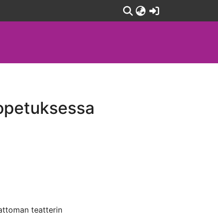
(current)
 opetuksessa
attoman teatterin