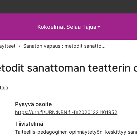
Kokoelmat
Selaa Tajua
näytteet
Sanaton vapaus : metodit sanattoman teatterin opetuksessa
todit sanattoman teatterin
taja
Pysyvä osoite
https://urn.fi/URN:NBN:fi-fe20201221101952
Tiivistelmä
Taiteellis-pedagoginen opinnäytetyöni keskittyy san