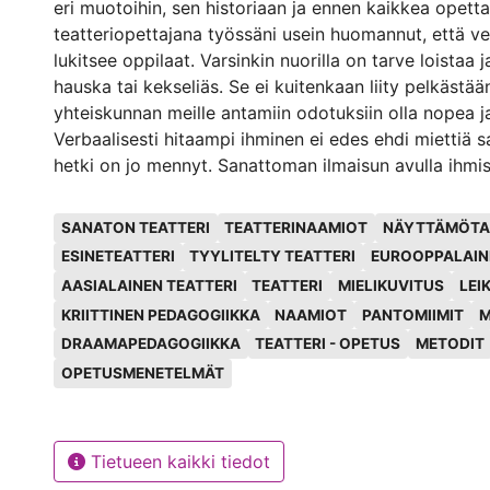
eri muotoihin, sen historiaan ja ennen kaikkea opett
teatteriopettajana työssäni usein huomannut, että ve
lukitsee oppilaat. Varsinkin nuorilla on tarve loistaa j
hauska tai kekseliäs. Se ei kuitenkaan liity pelkästää
yhteiskunnan meille antamiin odotuksiin olla nopea j
Verbaalisesti hitaampi ihminen ei edes ehdi miettiä 
hetki on jo mennyt. Sanattoman ilmaisun avulla ihmi
rentoutuvat. Heillä ei ole tarve suorittaa mitään vaan
Avainsanat
kaikkien keskinäisestä vuorovaikutuksesta. Mielikuvit
SANATON TEATTERI
TEATTERINAAMIOT
NÄYTTÄMÖTA
leikki ovat koko ajan läsnä tekemisessä. Sanaton teat
ESINETEATTERI
TYYLITELTY TEATTERI
EUROOPPALAIN
hyvinkin tarkkoja muotoja, mutta leikkisyyttä ja koke
AASIALAINEN TEATTERI
TEATTERI
MIELIKUVITUS
LEIK
unohdeta. Pyrin sanallistamaan sanattoman teatterin
KRIITTINEN PEDAGOGIIKKA
NAAMIOT
PANTOMIIMIT
M
sanattomuus eivät mielestäni sulje toisiaan pois. Ehkä
DRAAMAPEDAGOGIIKKA
TEATTERI - OPETUS
METODIT
nivoa ne yhteen. Opinnäytetyössäni käsittelen sanato
OPETUSMENETELMÄT
mutta en mitenkään väheksy tekstiin ja sanoihin peru
Oman kokemukseni mukaan Suomessa, kuten muissa
teatteriesitys edelleen useimmiten perustuu puhuttuun
kieleen. Siksi tuon esille kirjallisuuden kautta fyysisii
Tietueen kaikki tiedot
perustuvien teatterintekijöiden ajatuksia. Opinnäyte