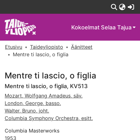
(c
Kokoelmat
Selaa Tajua
Etusivu
Taideyliopisto
Äänitteet
Mentre ti lascio, o figlia
Mentre ti lascio, o figlia
Mentre ti lascio, o figlia, KV513
Mozart, Wolfgang Amadeus, säv.
London, George, basso.
Walter, Bruno, joht.
Columbia Symphony Orchestra, esitt.
Columbia Masterworks
1953