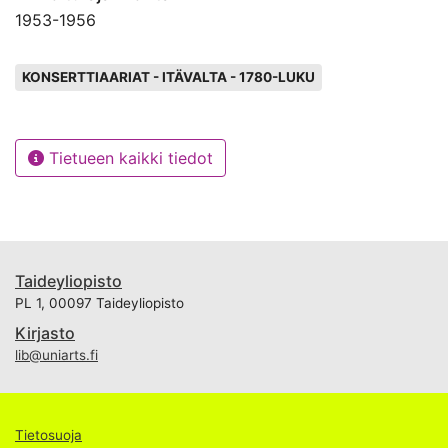
1953
-
1956
Avainsanat
KONSERTTIAARIAT - ITÄVALTA - 1780-LUKU
Tietueen kaikki tiedot
Taideyliopisto
PL 1, 00097 Taideyliopisto
Kirjasto
lib@uniarts.fi
Tietosuoja