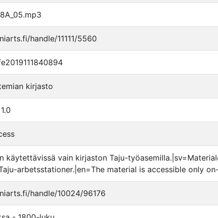
8A_05.mp3
uniarts.fi/handle/11111/5560
fe2019111840894
temian kirjasto
1.0
cess
n käytettävissä vain kirjaston Taju-työasemilla.|sv=Materiale
Taju-arbetsstationer.|en=The material is accessible only on-s
.uniarts.fi/handle/10024/96176
ksa - 1800-luku