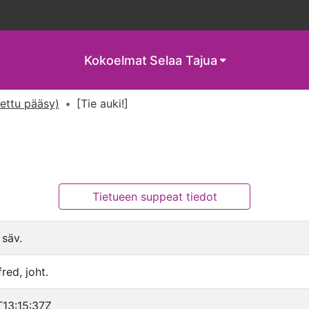
Kokoelmat
Selaa Tajua
tettu pääsy)
[Tie auki!]
Tietueen suppeat tiedot
 säv.
red, joht.
13:15:37Z