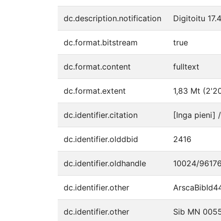
dc.description.notification
Digitoitu 17.
dc.format.bitstream
true
dc.format.content
fulltext
dc.format.extent
1,83 Mt (2'2
dc.identifier.citation
[Inga pieni] 
dc.identifier.olddbid
2416
dc.identifier.oldhandle
10024/9617
dc.identifier.other
ArscaBibId4
dc.identifier.other
Sib MN 005