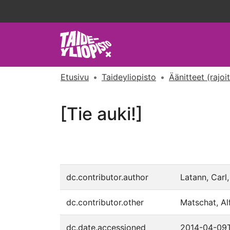
Etusivu
Taideyliopisto
Äänitteet (rajoi
[Tie auki!]
dc.contributor.author
Latann, Carl,
dc.contributor.other
Matschat, Alf
dc.date.accessioned
2014-04-09T