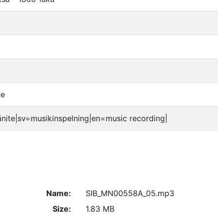
te
änite|sv=musikinspelning|en=music recording|
Name:
SIB_MN00558A_05.mp3
Size:
1.83 MB