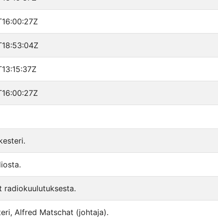
16:00:27Z
18:53:04Z
13:15:37Z
16:00:27Z
kesteri.
iosta.
t radiokuulutuksesta.
eri, Alfred Matschat (johtaja).