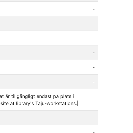
-
-
-
-
t är tillgängligt endast på plats i
-
ite at library's Taju-workstations.|
-