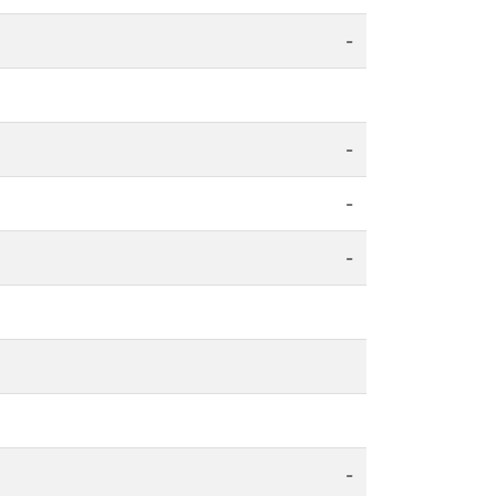
-
-
-
-
-