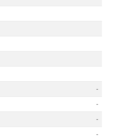
-
-
-
-