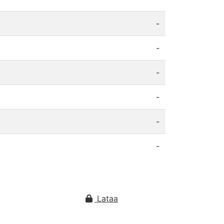
-
-
-
-
-
-
Lataa