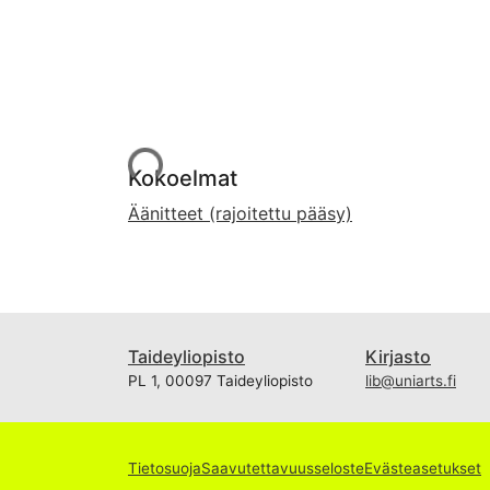
Ladataan...
Kokoelmat
Äänitteet (rajoitettu pääsy)
Taideyliopisto
Kirjasto
PL 1, 00097 Taideyliopisto
lib@uniarts.fi
Tietosuoja
Saavutettavuusseloste
Evästeasetukset