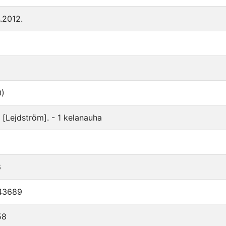
4.2012.
0)
/ [Lejdström]. - 1 kelanauha
6
43689
58