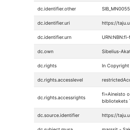
dc.identifier.other
SIB_MN0055
dc.identifier.uri
https://taju.
dc.identifier.urn
URN:NBN:fi-
dc.own
Sibelius-Aka
dc.rights
In Copyright 
dc.rights.accesslevel
restrictedAc
fi=Aineisto o
dc.rights.accessrights
bibliotekets 
dc.source.identifier
https://taju
dc.subject.musa
marssit - Sa