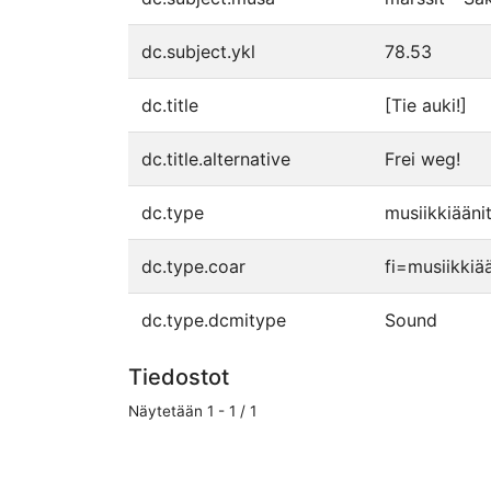
dc.subject.ykl
78.53
dc.title
[Tie auki!]
dc.title.alternative
Frei weg!
dc.type
musiikkiääni
dc.type.coar
fi=musiikkiä
dc.type.dcmitype
Sound
Tiedostot
Näytetään
1 - 1 / 1