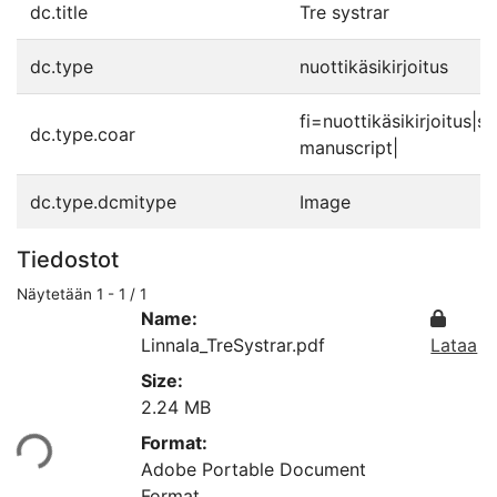
dc.title
Tre systrar
dc.type
nuottikäsikirjoitus
fi=nuottikäsikirjoitus
dc.type.coar
manuscript|
dc.type.dcmitype
Image
Tiedostot
Näytetään
1 - 1 / 1
Name:
Linnala_TreSystrar.pdf
Lataa
Size:
2.24 MB
taan...
Format:
Adobe Portable Document
Format