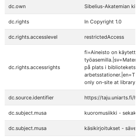
dc.own
Sibelius-Akatemian kirj
dc.rights
In Copyright 1.0
dc.rights.accesslevel
restrictedAccess
fi=Aineisto on käytettäv
työasemilla.|sv=Material
dc.rights.accessrights
på plats i bibliotekets 
arbetsstationer.|en=The
only on-site at library'
dc.source.identifier
https://taju.uniarts.fi
dc.subject.musa
kuoromusiikki - sekaku
dc.subject.musa
käsikirjoitukset - säve