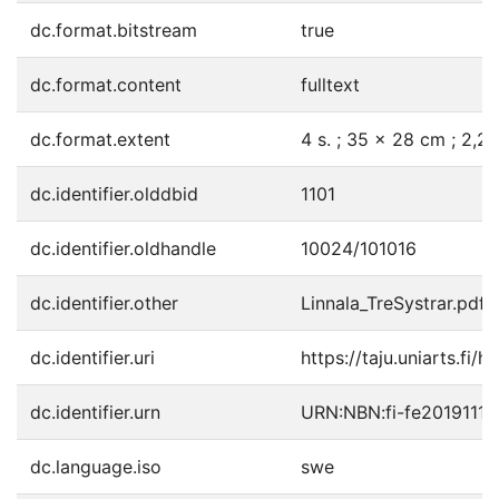
dc.format.bitstream
true
dc.format.content
fulltext
dc.format.extent
4 s. ; 35 x 28 cm ; 2,2
dc.identifier.olddbid
1101
dc.identifier.oldhandle
10024/101016
dc.identifier.other
Linnala_TreSystrar.pdf
dc.identifier.uri
https://taju.uniarts.fi/
dc.identifier.urn
URN:NBN:fi-fe2019111
dc.language.iso
swe