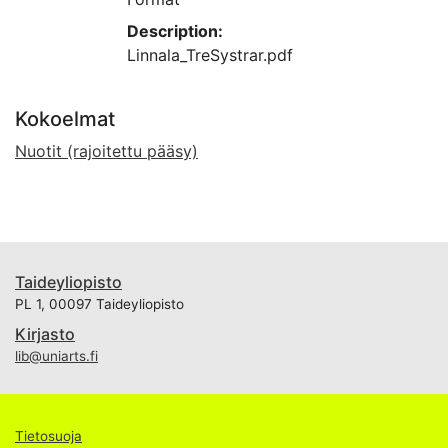
Description:
Linnala_TreSystrar.pdf
Kokoelmat
Nuotit (rajoitettu pääsy)
Taideyliopisto
PL 1, 00097 Taideyliopisto
Kirjasto
lib@uniarts.fi
Tietosuoja