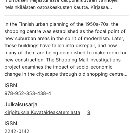
murroksen heijastumista kaupunkikuvaan vanhojen
helsinkiläisten ostoskeskusten kautta. Kirjassa
hankkeeseen osallistuneet tutkijat ja taiteilijat
pureutuvat ostareiden historiaan, nykyisyyteen ja
In the Finnish urban planning of the 1950s-70s, the
tulevaisuuteen. Kirja toimii myös dokumentaationa
shopping centre was established as the focal point of
Konalanvuoren ostarilla kesälla 2022 järjestetystä
new suburban areas in the spirit of modernism. Later,
taide- ja tutkimusohjelmasta.
these buildings have fallen into disrepair, and now
many of them are being demolished to make room for
new construction. The Shopping Mall Investigations
project examines the impact of socio-economic
change in the cityscape through old shopping centres
in Helsinki. In this book, invited researchers and artists
ISBN
explore the history, present, and future of the
978-952-353-438-4
shopping centre phenomenon. The book also serves
as documentation of the art and research programme
Julkaisusarja
organized at the Konalanvuori shopping centre in
Kirjoituksia Kuvataideakatemiasta
|
9
summer 2022.
ISSN
2242-0142