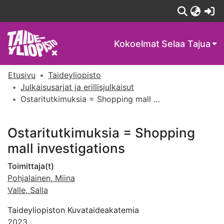
(c
Kokoelmat
Selaa Tajua
Etusivu
Taideyliopisto
Julkaisusarjat ja erillisjulkaisut
Ostaritutkimuksia = Shopping mall investigations
Ostaritutkimuksia = Shopping
mall investigations
Toimittaja(t)
Pohjalainen, Miina
Valle, Salla
Taideyliopiston Kuvataideakatemia
2023