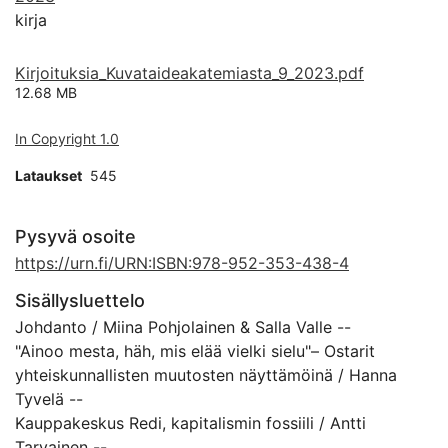
kirja
Kirjoituksia_Kuvataideakatemiasta_9_2023.pdf
12.68 MB
In Copyright 1.0
Lataukset
545
Pysyvä osoite
https://urn.fi/URN:ISBN:978-952-353-438-4
Sisällysluettelo
Johdanto / Miina Pohjolainen & Salla Valle --
"Ainoo mesta, häh, mis elää vielki sielu"– Ostarit
yhteiskunnallisten muutosten näyttämöinä / Hanna
Tyvelä --
Kauppakeskus Redi, kapitalismin fossiili / Antti
Tarvainen --