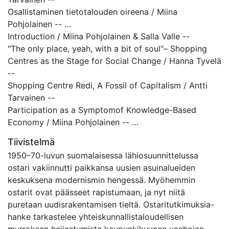
Osallistaminen tietotalouden oireena / Miina
Pohjolainen --
Katsomisen taito / Saara-Maria Kariranta --
Introduction / Miina Pohjolainen & Salla Valle --
Odotushuone / Nikki Jääskeläinen --
"The only place, yeah, with a bit of soul"– Shopping
Katoavat ostarit – kirjeenvaihto / Salla Valle & Miina
Centres as the Stage for Social Change / Hanna Tyvelä
Pohjolainen --
--
vuotava keltainen katto (ja muita sommittelemattomia
Shopping Centre Redi, A Fossil of Capitalism / Antti
säkeitä) --
Tarvainen --
Ostarihakemisto.
Participation as a Symptomof Knowledge-Based
Economy / Miina Pohjolainen --
The Ability to Look / Saara-Maria Kariranta --
Tiivistelmä
Waiting Room / Nikki Jääskeläinen --
1950–70-luvun suomalaisessa lähiosuunnittelussa
Vanishing Shopping Centres – A Correspondence /
ostari vakiinnutti paikkansa uusien asuinalueiden
Salla Valle & Miina Pohjolainen --
keskuksena modernismin hengessä. Myöhemmin
the dripping yellow ceiling (and other lines of
ostarit ovat päässeet rapistumaan, ja nyt niitä
uncomposed poetry) / PWSC --
puretaan uudisrakentamisen tieltä. Ostaritutkimuksia-
Shopping Mall Index.
hanke tarkastelee yhteiskunnallis­taloudellisen