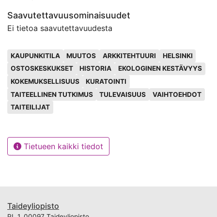
Saavutettavuusominaisuudet
Ei tietoa saavutettavuudesta
Avainsanat
KAUPUNKITILA
MUUTOS
ARKKITEHTUURI
HELSINKI
OSTOSKESKUKSET
HISTORIA
EKOLOGINEN KESTÄVYYS
KOKEMUKSELLISUUS
KURATOINTI
TAITEELLINEN TUTKIMUS
TULEVAISUUS
VAIHTOEHDOT
TAITEILIJAT
Tietueen kaikki tiedot
Taideyliopisto
PL 1, 00097 Taideyliopisto