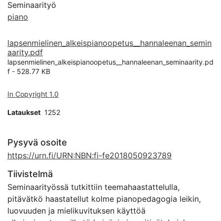
Seminaarityö
piano
lapsenmielinen_alkeispianoopetus__hannaleenan_semin
aarity.pdf
lapsenmielinen_alkeispianoopetus__hannaleenan_seminaarity.pd
f -
528.77 KB
In Copyright 1.0
Lataukset
1252
Pysyvä osoite
https://urn.fi/URN:NBN:fi-fe2018050923789
Tiivistelmä
Seminaarityössä tutkittiin teemahaastattelulla,
pitävätkö haastatellut kolme pianopedagogia leikin,
luovuuden ja mielikuvituksen käyttöä