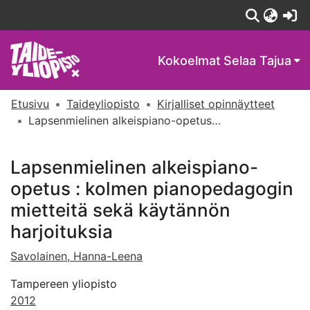
(c
Kokoelmat
Selaa Tajua
Etusivu
Taideyliopisto
Kirjalliset opinnäytteet
Lapsenmielinen alkeispiano-opetus : kolmen pianopedagogin mietteitä sekä käytännön harjoituksia
Lapsenmielinen alkeispiano-
opetus : kolmen pianopedagogin
mietteitä sekä käytännön
harjoituksia
Savolainen, Hanna-Leena
Tampereen yliopisto
2012