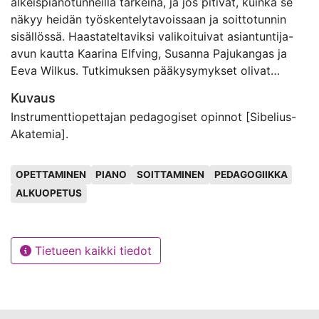
alkeispianotunneilla tärkeinä, ja jos pitivät, kuinka se
näkyy heidän työskentelytavoissaan ja soittotunnin
sisällössä. Haastateltaviksi valikoituivat asiantuntija-
avun kautta Kaarina Elfving, Susanna Pajukangas ja
Eeva Wilkus. Tutkimuksen pääkysymykset olivat
seuraavat: Millä tavoin pianonsoittoa voi opettaa
Kuvaus
pienelle lapselle siten, että se on lapsen kannalta
Instrumenttiopettajan pedagogiset opinnot [Sibelius-
mielekästä? Miten mielikuvitus, leikki ja luovuus
Akatemia].
näkyvät pianotunneilla? Millaisia näkemyksiä
haastateltavilla on nuotinluvun opettamisen tavoista ja
Avainsanat
tarpeellisuudesta alkeisoppilaan kohdalla?
OPETTAMINEN
PIANO
SOITTAMINEN
PEDAGOGIIKKA
ALKUOPETUS
Tutkimuksessa kävi ilmi, että kaikki haastateltavat
pitävät leikkiä, luovuutta ja mielikuvituksen käyttöä
soittotunneilla erittäin olennaisina asioina.
Tietueen kaikki tiedot
Haastateltavat pyrkivät käyttämään opetuksessaan
lapsilähtöisiä työskentelytapoja. Tärkeä tavoite
kaikkien mielestä on, että soittotunnit tuntuvat lapsen
mielestä mielekkäiltä, synnyttävät soittomotivaatiota