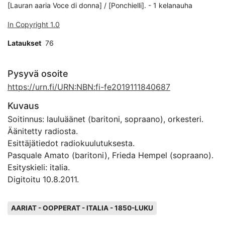
[Lauran aaria Voce di donna] / [Ponchielli]. - 1 kelanauha
In Copyright 1.0
Lataukset
76
Pysyvä osoite
https://urn.fi/URN:NBN:fi-fe2019111840687
Kuvaus
Soitinnus: lauluäänet (baritoni, sopraano), orkesteri.
Äänitetty radiosta.
Esittäjätiedot radiokuulutuksesta.
Pasquale Amato (baritoni), Frieda Hempel (sopraano).
Esityskieli: italia.
Digitoitu 10.8.2011.
Avainsanat
AARIAT - OOPPERAT - ITALIA - 1850-LUKU