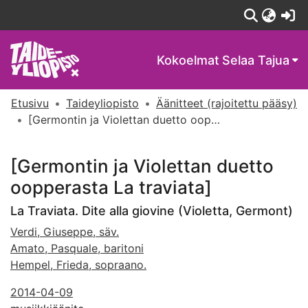
(c
Kokoelmat
Selaa Tajua
Etusivu
Taideyliopisto
Äänitteet (rajoitettu pääsy)
[Germontin ja Violettan duetto oopperasta La traviata]
[Germontin ja Violettan duetto
oopperasta La traviata]
La Traviata. Dite alla giovine (Violetta, Germont)
Verdi, Giuseppe, säv.
Amato, Pasquale, baritoni
Hempel, Frieda, sopraano.
2014-04-09