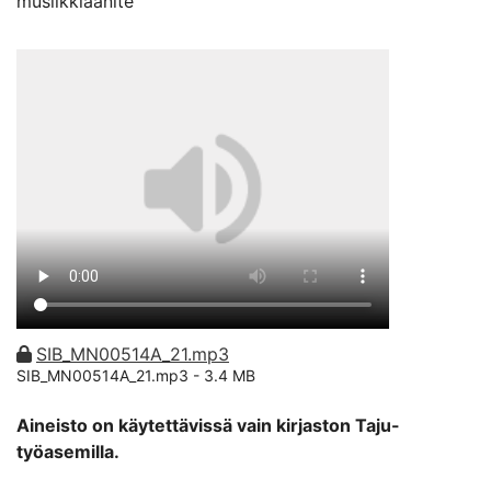
musiikkiäänite
SIB_MN00514A_21.mp3
SIB_MN00514A_21.mp3 -
3.4 MB
Aineisto on käytettävissä vain kirjaston Taju-
työasemilla.