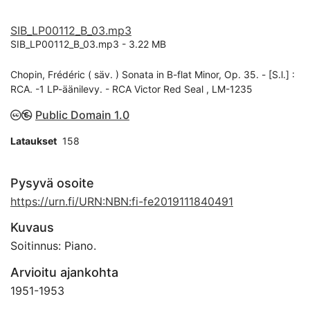
SIB_LP00112_B_03.mp3
SIB_LP00112_B_03.mp3 -
3.22 MB
Chopin, Frédéric ( säv. ) Sonata in B-flat Minor, Op. 35. - [S.l.] :
RCA. -1 LP-äänilevy. - RCA Victor Red Seal , LM-1235
Public Domain 1.0
Lataukset
158
Pysyvä osoite
https://urn.fi/URN:NBN:fi-fe2019111840491
Kuvaus
Soitinnus: Piano.
Arvioitu ajankohta
1951
-
1953