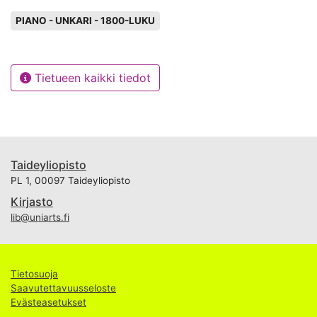
Avainsanat
PIANO - UNKARI - 1800-LUKU
Tietueen kaikki tiedot
Taideyliopisto
PL 1, 00097 Taideyliopisto
Kirjasto
lib@uniarts.fi
Tietosuoja
Saavutettavuusseloste
Evästeasetukset