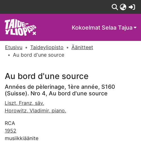
(c
Kokoelmat
Selaa Tajua
Etusivu
Taideyliopisto
Äänitteet
Au bord d'une source
Au bord d'une source
Années de pèlerinage, 1ère année, S160
(Suisse). Nro 4, Au bord d'une source
Liszt, Franz, säv.
Horowitz, Vladimir, piano.
RCA
1952
musiikkiäänite