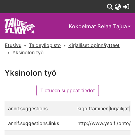
(c
Kokoelmat
Selaa Tajua
Etusivu
Taideyliopisto
Kirjalliset opinnäytteet
Yksinolon työ
Yksinolon työ
Tietueen suppeat tiedot
annif.suggestions
kirjoittaminen|kirjailijat|
annif.suggestions.links
http://www.yso.fi/onto/y