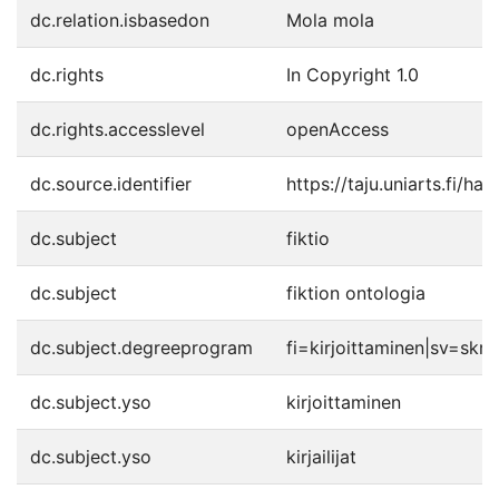
dc.relation.isbasedon
Mola mola
dc.rights
In Copyright 1.0
dc.rights.accesslevel
openAccess
dc.source.identifier
https://taju.uniarts.fi/h
dc.subject
fiktio
dc.subject
fiktion ontologia
dc.subject.degreeprogram
fi=kirjoittaminen|sv=skri
dc.subject.yso
kirjoittaminen
dc.subject.yso
kirjailijat