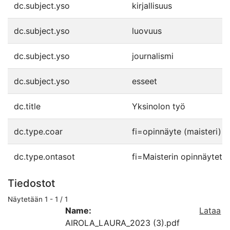
dc.subject.yso
kirjallisuus
dc.subject.yso
luovuus
dc.subject.yso
journalismi
dc.subject.yso
esseet
dc.title
Yksinolon työ
dc.type.coar
fi=opinnäyte (maisteri)|
dc.type.ontasot
fi=Maisterin opinnäytet
Tiedostot
Näytetään
1 - 1 / 1
Name:
Lataa
AIROLA_LAURA_2023 (3).pdf