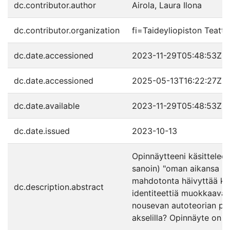
dc.contributor.author
Airola, Laura Ilona
dc.contributor.organization
fi=Taideyliopiston Teatte
dc.date.accessioned
2023-11-29T05:48:53Z
dc.date.accessioned
2025-05-13T16:22:27Z
dc.date.available
2023-11-29T05:48:53Z
dc.date.issued
2023-10-13
Opinnäytteeni käsittelee 
sanoin) "oman aikansa pime
mahdotonta häivyttää kirjo
dc.description.abstract
identiteettiä muokkaava l
nousevan autoteorian pohj
akselilla? Opinnäyte on si