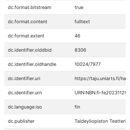
dc.format.bitstream
true
dc.format.content
fulltext
dc.format.extent
46
dc.identifier.olddbid
8306
dc.identifier.oldhandle
10024/7977
dc.identifier.uri
https://taju.uniarts.fi/han
dc.identifier.urn
URN:NBN:fi-fe20231129
dc.language.iso
fin
dc.publisher
Taideyliopiston Teatteri