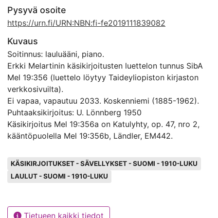
Pysyvä osoite
https://urn.fi/URN:NBN:fi-fe2019111839082
Kuvaus
Soitinnus: lauluääni, piano.
Erkki Melartinin käsikirjoitusten luettelon tunnus SibA
Mel 19:356 (luettelo löytyy Taideyliopiston kirjaston
verkkosivuilta).
Ei vapaa, vapautuu 2033. Koskenniemi (1885-1962).
Puhtaaksikirjoitus: U. Lönnberg 1950
Käsikirjoitus Mel 19:356a on Katulyhty, op. 47, nro 2,
kääntöpuolella Mel 19:356b, Ländler, EM442.
Avainsanat
KÄSIKIRJOITUKSET - SÄVELLYKSET - SUOMI - 1910-LUKU
LAULUT - SUOMI - 1910-LUKU
Tietueen kaikki tiedot