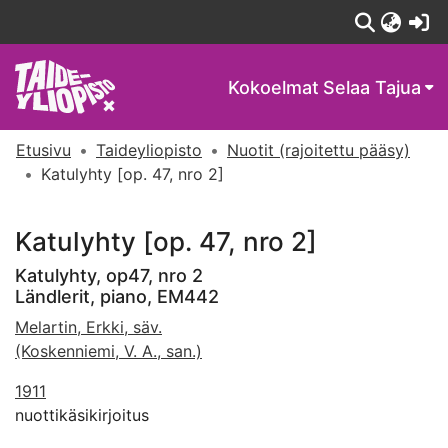
(c
Kokoelmat
Selaa Tajua
Etusivu
Taideyliopisto
Nuotit (rajoitettu pääsy)
Katulyhty [op. 47, nro 2]
Katulyhty [op. 47, nro 2]
Katulyhty, op47, nro 2
Ländlerit, piano, EM442
Melartin, Erkki, säv.
(Koskenniemi, V. A., san.)
1911
nuottikäsikirjoitus