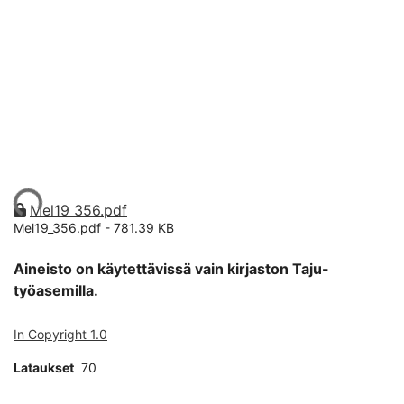
ataan...
Mel19_356.pdf
Mel19_356.pdf -
781.39 KB
Aineisto on käytettävissä vain kirjaston Taju-
työasemilla.
In Copyright 1.0
Lataukset
70