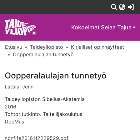
(c
Kokoelmat
Selaa Tajua
Etusivu
Taideyliopisto
Kirjalliset opinnäytteet
Oopperalaulajan tunnetyö
Oopperalaulajan tunnetyö
Lättilä, Jenni
Taideyliopiston Sibelius-Akatemia
2016
Tohtoritutkinto. Taiteilijakoulutus
DocMus
nbnfife2016112229529.pdf