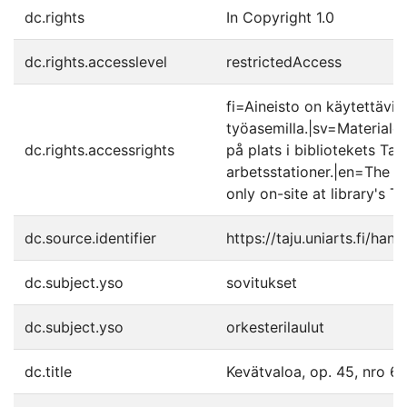
dc.rights
In Copyright 1.0
dc.rights.accesslevel
restrictedAccess
fi=Aineisto on käytettäviss
työasemilla.|sv=Materialet 
dc.rights.accessrights
på plats i bibliotekets Taj
arbetsstationer.|en=The ma
only on-site at library's T
dc.source.identifier
https://taju.uniarts.fi/ha
dc.subject.yso
sovitukset
dc.subject.yso
orkesterilaulut
dc.title
Kevätvaloa, op. 45, nro 6