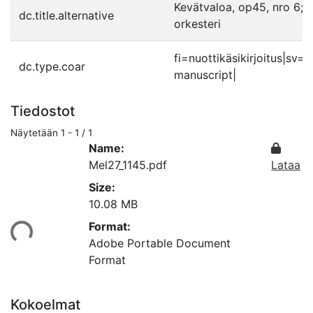
Kevätvaloa, op45, nro 6; so
dc.title.alternative
orkesteri
fi=nuottikäsikirjoitus|sv
dc.type.coar
manuscript|
Tiedostot
Näytetään
1 - 1 / 1
Name:
Mel27_1145.pdf
Lataa
Size:
10.08 MB
Format:
aan...
Adobe Portable Document
Format
Kokoelmat