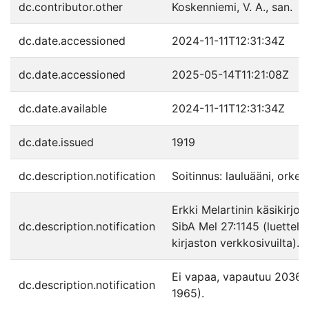
dc.contributor.other
Koskenniemi, V. A., san.
dc.date.accessioned
2024-11-11T12:31:34Z
dc.date.accessioned
2025-05-14T11:21:08Z
dc.date.available
2024-11-11T12:31:34Z
dc.date.issued
1919
dc.description.notification
Soitinnus: lauluääni, orkest
Erkki Melartinin käsikirjoi
dc.description.notification
SibA Mel 27:1145 (luettelo
kirjaston verkkosivuilta).
Ei vapaa, vapautuu 2036.
dc.description.notification
1965).