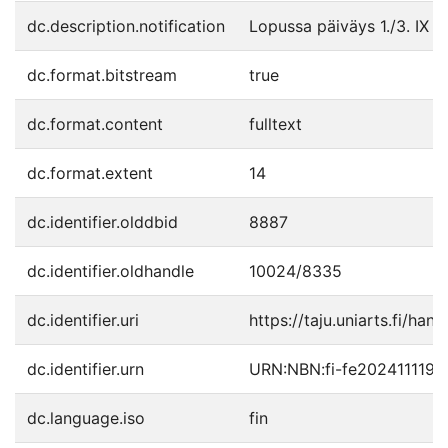
dc.description.notification
Lopussa päiväys 1./3. IX 1
dc.format.bitstream
true
dc.format.content
fulltext
dc.format.extent
14
dc.identifier.olddbid
8887
dc.identifier.oldhandle
10024/8335
dc.identifier.uri
https://taju.uniarts.fi/han
dc.identifier.urn
URN:NBN:fi-fe202411119
dc.language.iso
fin