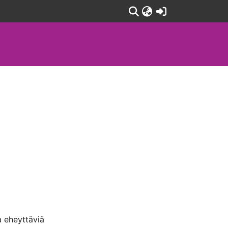
(current)
a eheyttäviä