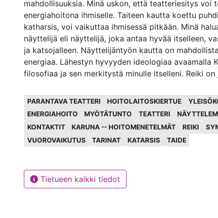
mahdollisuuksia. Minä uskon, että teatteriesitys voi 
energiahoitona ihmiselle. Taiteen kautta koettu puhd
katharsis, voi vaikuttaa ihmisessä pitkään. Minä haluan olla hyvä
näyttelijä eli näyttelijä, joka antaa hyvää itselleen, va
ja katsojalleen. Näyttelijäntyön kautta on mahdollist
energiaa. Lähestyn hyvyyden ideologiaa avaamalla Karuna Reikin
filosofiaa ja sen merkitystä minulle itselleni. Reiki on
energiahoitotekniikka. Karuna taas on sanskriitinkiel
Avainsanat
merkitsee myötätuntoa, joka virtaa puhtaasta sydäm
PARANTAVA TEATTERI
HOITOLAITOSKIERTUE
YLEISÖK
kuinka saisin myötätunnon periaatteen osaksi näyttel
ENERGIAHOITO
MYÖTÄTUNTO
TEATTERI
NÄYTTELEM
kehittää Karunaa itsessäni suhteessa ihmisyyteeni ja
KONTAKTIT
KARUNA -- HOITOMENETELMÄT
REIKI
SY
Kirjoitan tarinan voimasta. Tarinoita on kaikkialla y
VUOROVAIKUTUS
TARINAT
KATARSIS
TAIDE
että taiteella on mahdollisuus herättää ihmisen omat 
eloon ja sitä kautta puhdistaa häntä. Teatteriesityk
omat tarinat yhdistyvät esityksen kautta koettuun tarinaan. 
yleisön merkityksestä. Esityksen aihe rakentuu aina 
Tietueen kaikki tiedot
ympärille tässä ja nyt. Näyttelijä tarvitsee yleisöään 
jaettu esityskokemus antaa hyvää energiaa ja mahdo
läsnäolon kokemukseen. Vuorovaikutus on avain s