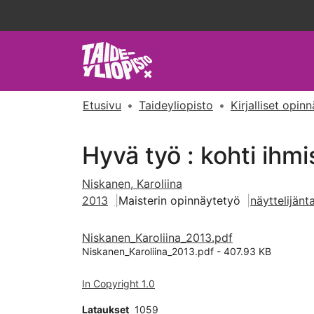
Etusivu
Taideyliopisto
Kirjalliset opin
Hyvä työ : kohti ihmi
Niskanen, Karoliina
2013
Maisterin opinnäytetyö
näyttelijänt
Niskanen_Karoliina_2013.pdf
Niskanen_Karoliina_2013.pdf -
407.93 KB
In Copyright 1.0
Lataukset
1059