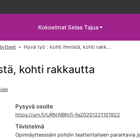
Kokoelmat
Selaa Tajua
näytteet
Hyvä työ : kohti ihmistä, kohti rakkautta
stä, kohti rakkautta
aide
Pysyvä osoite
https://urn.fi/URN:NBN:fi-fe20201221101922
Tiivistelmä
Opinnäytteessäni pohdin teatteritaiteen parantavia j