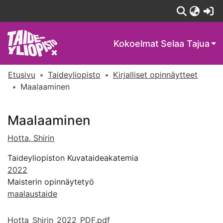
(c
Kokoelmat
Selaa Tajua
Etusivu
Taideyliopisto
Kirjalliset opinnäytteet
Maalaaminen
Maalaaminen
Hotta, Shirin
Taideyliopiston Kuvataideakatemia
2022
Maisterin opinnäytetyö
maalaustaide
Hotta_Shirin_2022_PDF.pdf