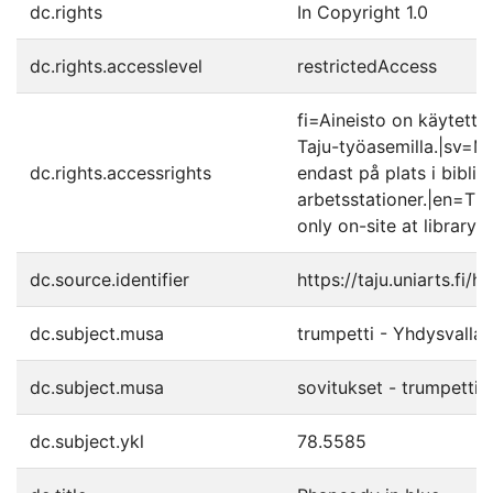
dc.rights
In Copyright 1.0
dc.rights.accesslevel
restrictedAccess
fi=Aineisto on käytettäv
Taju-työasemilla.|sv=Mat
dc.rights.accessrights
endast på plats i biblio
arbetsstationer.|en=The
only on-site at library'
dc.source.identifier
https://taju.uniarts.fi
dc.subject.musa
trumpetti - Yhdysvallat
dc.subject.musa
sovitukset - trumpetti -
dc.subject.ykl
78.5585