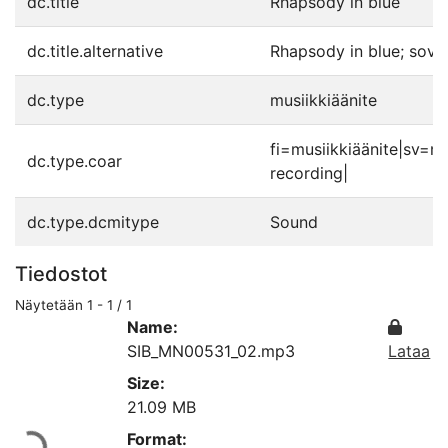
dc.title
Rhapsody in blue
dc.title.alternative
Rhapsody in blue; sov., 
dc.type
musiikkiäänite
fi=musiikkiäänite|sv=m
dc.type.coar
recording|
dc.type.dcmitype
Sound
Tiedostot
Näytetään
1 - 1 / 1
Name:
SIB_MN00531_02.mp3
Lataa
Size:
Ladataan...
21.09 MB
Format: