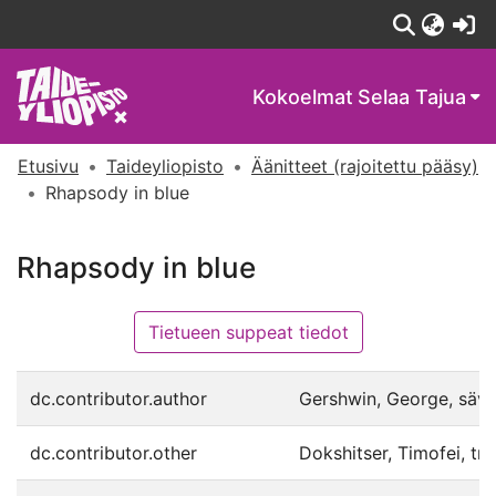
(c
Kokoelmat
Selaa Tajua
Etusivu
Taideyliopisto
Äänitteet (rajoitettu pääsy)
Rhapsody in blue
Rhapsody in blue
Tietueen suppeat tiedot
dc.contributor.author
Gershwin, George, säv.
dc.contributor.other
Dokshitser, Timofei, tru