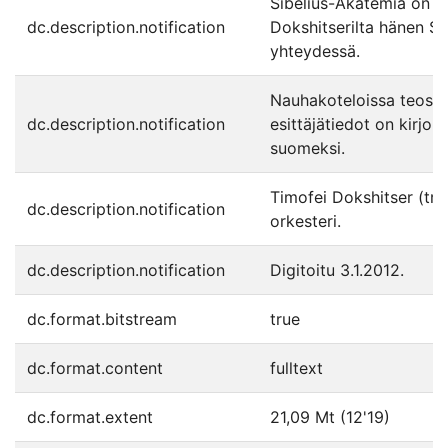
Sibelius-Akatemia on 
dc.description.notification
Dokshitserilta hänen S
yhteydessä.
Nauhakoteloissa teosti
dc.description.notification
esittäjätiedot on kirjoit
suomeksi.
Timofei Dokshitser (tru
dc.description.notification
orkesteri.
dc.description.notification
Digitoitu 3.1.2012.
dc.format.bitstream
true
dc.format.content
fulltext
dc.format.extent
21,09 Mt (12'19)