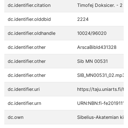
dc.identifier.citation
Timofej Doksicer. - 2 
dc.identifier.olddbid
2224
dc.identifier.oldhandle
10024/96020
dc.identifier.other
ArscaBibId431328
dc.identifier.other
Sib MN 00531
dc.identifier.other
SIB_MN00531_02.mp3
dc.identifier.uri
https://taju.uniarts.fi/h
dc.identifier.urn
URN:NBN:fi-fe2019111
dc.own
Sibelius-Akatemian kirj