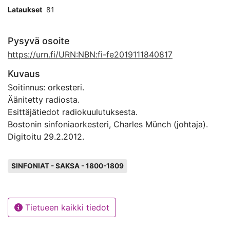
Lataukset
81
Pysyvä osoite
https://urn.fi/URN:NBN:fi-fe2019111840817
Kuvaus
Soitinnus: orkesteri.
Äänitetty radiosta.
Esittäjätiedot radiokuulutuksesta.
Bostonin sinfoniaorkesteri, Charles Münch (johtaja).
Digitoitu 29.2.2012.
Avainsanat
SINFONIAT - SAKSA - 1800-1809
Tietueen kaikki tiedot