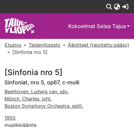
(c
Kokoelmat
Selaa Tajua
Etusivu
Taideyliopisto
Äänitteet (rajoitettu pääsy)
[Sinfonia nro 5]
[Sinfonia nro 5]
Sinfoniat, nro 5, op67, c-molli
Beethoven, Ludwig van, säv.
Münch, Charles, joht.
Boston Symphony Orchestra, esitt.
1950
musiikkiäänite