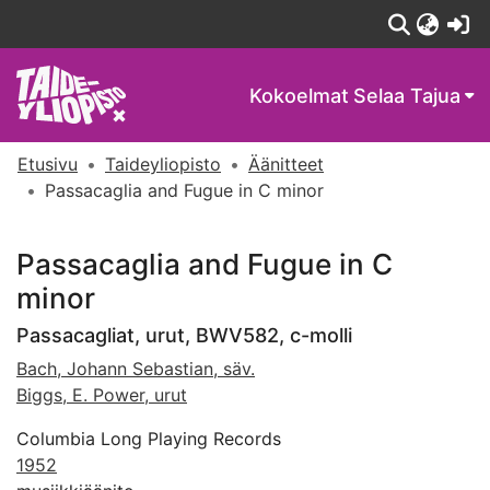
(c
Kokoelmat
Selaa Tajua
Etusivu
Taideyliopisto
Äänitteet
Passacaglia and Fugue in C minor
Passacaglia and Fugue in C
minor
Passacagliat, urut, BWV582, c-molli
Bach, Johann Sebastian, säv.
Biggs, E. Power, urut
Columbia Long Playing Records
1952