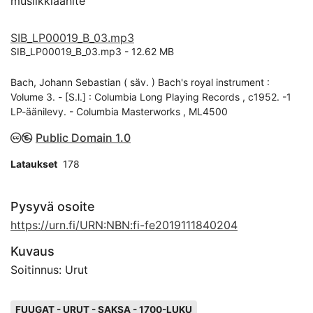
musiikkiäänite
SIB_LP00019_B_03.mp3
SIB_LP00019_B_03.mp3 -
12.62 MB
Bach, Johann Sebastian ( säv. ) Bach's royal instrument :
Volume 3. - [S.l.] : Columbia Long Playing Records , c1952. -1
LP-äänilevy. - Columbia Masterworks , ML4500
Public Domain 1.0
Lataukset
178
Pysyvä osoite
https://urn.fi/URN:NBN:fi-fe2019111840204
Kuvaus
Soitinnus: Urut
Avainsanat
FUUGAT - URUT - SAKSA - 1700-LUKU