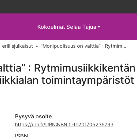
Kokoelmat
Selaa Tajua
 erillisjulkaisut
”Monipuolisuus on valttia” : Rytmimusiikkikentän muutos ja osaamistarpeet Musiikkialan toimintaympäristöt ja osaamistarve.
lttia” : Rytmimusiikkikentän
kkialan toimintaympäristöt 
Pysyvä osoite
https://urn.fi/URN:NBN:fi-fe201705236793
ISBN