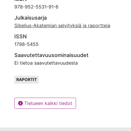
978-952-5531-91-6
Julkaisusarja
Sibelius-Akatemian selvityksiä ja raportteja
ISSN
1798-5455
Saavutettavuusominaisuudet
Ei tietoa saavutettavuudesta
Avainsanat
RAPORTIT
Tietueen kaikki tiedot