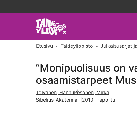
Etusivu
Taideyliopisto
Julkaisusarjat ja
”Monipuolisuus on va
osaamistarpeet Musii
Tolvanen, Hannu
Pesonen, Mirka
Sibelius-Akatemia
2010
raportti