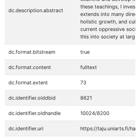
these teachings, I invest
dc.description.abstract
extends into many directi
holistic growth, and cul
current oppressive socie
this into society at large,
dc.format.bitstream
true
dc.format.content
fulltext
dc.format.extent
73
dc.identifier.olddbid
8621
dc.identifier.oldhandle
10024/8200
dc.identifier.uri
https://taju.uniarts.fi/ha