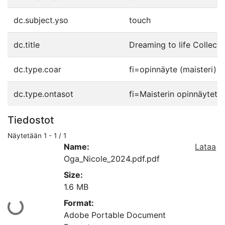
dc.subject.yso
touch
dc.title
Dreaming to life Collect
dc.type.coar
fi=opinnäyte (maisteri)|
dc.type.ontasot
fi=Maisterin opinnäytet
Tiedostot
Näytetään
1 - 1 / 1
Name:
Lataa
Oga_Nicole_2024.pdf.pdf
Size:
1.6 MB
Format:
Ladataan...
Adobe Portable Document