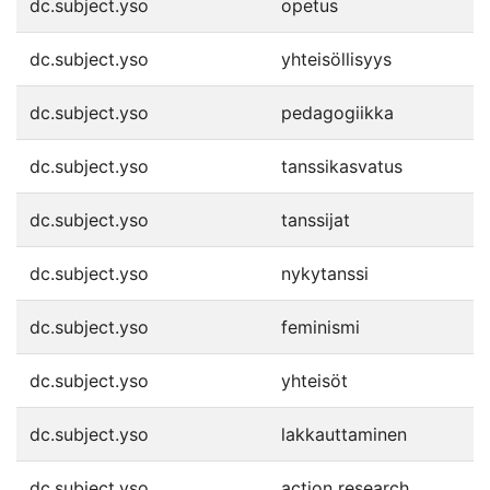
dc.subject.yso
opetus
dc.subject.yso
yhteisöllisyys
dc.subject.yso
pedagogiikka
dc.subject.yso
tanssikasvatus
dc.subject.yso
tanssijat
dc.subject.yso
nykytanssi
dc.subject.yso
feminismi
dc.subject.yso
yhteisöt
dc.subject.yso
lakkauttaminen
dc.subject.yso
action research