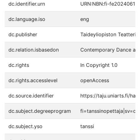
dc.identifier.urn
URN:NBN:fi-fe20240612
dc.language.iso
eng
dc.publisher
Taideyliopiston Teatteri
dc.relation.isbasedon
Contemporary Dance and
dc.rights
In Copyright 1.0
dc.rights.accesslevel
openAccess
dc.source.identifier
https://taju.uniarts.fi/h
dc.subject.degreeprogram
fi=tanssinopettaja|sv=
dc.subject.yso
tanssi