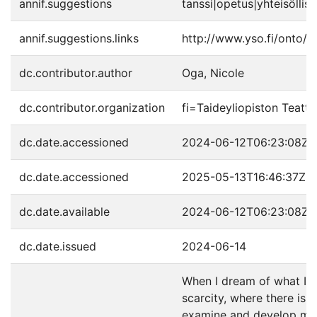
annif.suggestions
tanssi|opetus|yhteisöllis
annif.suggestions.links
http://www.yso.fi/onto/
dc.contributor.author
Oga, Nicole
dc.contributor.organization
fi=Taideyliopiston Teatt
dc.date.accessioned
2024-06-12T06:23:08Z
dc.date.accessioned
2025-05-13T16:46:37Z
dc.date.available
2024-06-12T06:23:08Z
dc.date.issued
2024-06-14
When I dream of what I wa
scarcity, where there is 
examine and develop my o