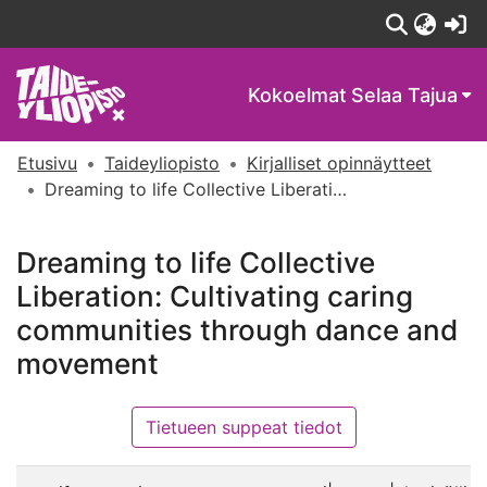
(c
Kokoelmat
Selaa Tajua
Etusivu
Taideyliopisto
Kirjalliset opinnäytteet
Dreaming to life Collective Liberation: Cultivating caring communities through dance and movement
Dreaming to life Collective
Liberation: Cultivating caring
communities through dance and
movement
Tietueen suppeat tiedot