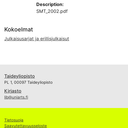
Description:
SMT_2002.pdf
Kokoelmat
Julkaisusarjat ja erillisjulkaisut
Taideyliopisto
PL 1, 00097 Taideyliopisto
Kirjasto
lib@uniarts.fi
Tietosuoja
Saavutettavuusseloste