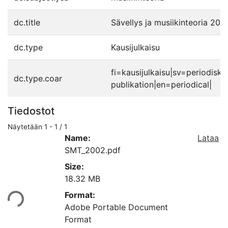
dc.title
Sävellys ja musiikinteoria 200
dc.type
Kausijulkaisu
fi=kausijulkaisu|sv=periodisk
dc.type.coar
publikation|en=periodical|
Tiedostot
Näytetään
1 - 1 / 1
Name:
Lataa
SMT_2002.pdf
Size:
18.32 MB
aan...
Format:
Adobe Portable Document
Format