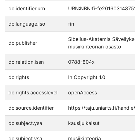
dc.identifier.urn
URN:NBN:fi-fe201603148751
dc.language.iso
fin
Sibelius-Akatemia Sävellyksen
dc.publisher
musiikinteorian osasto
dc.relation.issn
0788-804x
dc.rights
In Copyright 1.0
dc.rights.accesslevel
openAccess
dc.source.identifier
https://taju.uniarts.fi/handle
dc.subject.ysa
kausijulkaisut
dc.subject.ysa
musiikinteoria