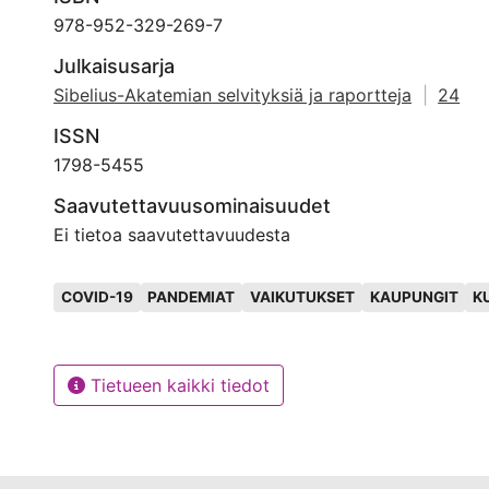
978-952-329-269-7
Julkaisusarja
Sibelius-Akatemian selvityksiä ja raportteja
|
24
ISSN
1798-5455
Saavutettavuusominaisuudet
Ei tietoa saavutettavuudesta
Avainsanat
COVID-19
PANDEMIAT
VAIKUTUKSET
KAUPUNGIT
K
Tietueen kaikki tiedot