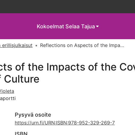
Kokoelmat
Selaa Tajua
 erillisjulkaisut
Reflections on Aspects of the Impacts of the Covid-19 Pandemic on European Capitals of Culture
cts of the Impacts of the C
 Culture
ioleta
raportti
Pysyvä osoite
https://urn.fi/URN:ISBN:978-952-329-269-7
ISBN