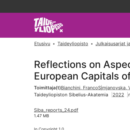
Etusivu
Taideyliopisto
Julkaisusarjat ja
Reflections on Aspe
European Capitals of
Toimittaja(t)
Bianchini, Franco
Simjanovska, V
Taideyliopiston Sibelius-Akatemia
2022
Siba_reports_24.pdf
1.47 MB
In Copyright 1.0